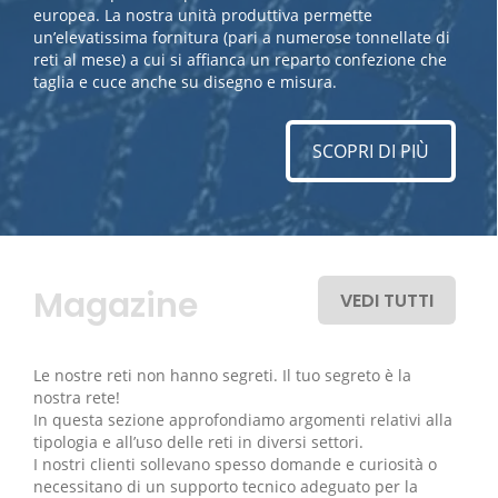
europea. La nostra unità produttiva permette
un’elevatissima fornitura (pari a numerose tonnellate di
reti al mese) a cui si affianca un reparto confezione che
taglia e cuce anche su disegno e misura.
SCOPRI DI PIÙ
Magazine
VEDI TUTTI
Le nostre reti non hanno segreti. Il tuo segreto è la
nostra rete!
In questa sezione approfondiamo argomenti relativi alla
tipologia e all’uso delle reti in diversi settori.
I nostri clienti sollevano spesso domande e curiosità o
necessitano di un supporto tecnico adeguato per la