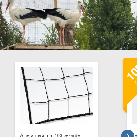
1
S
Voliera nera mm 100 pesante
Re