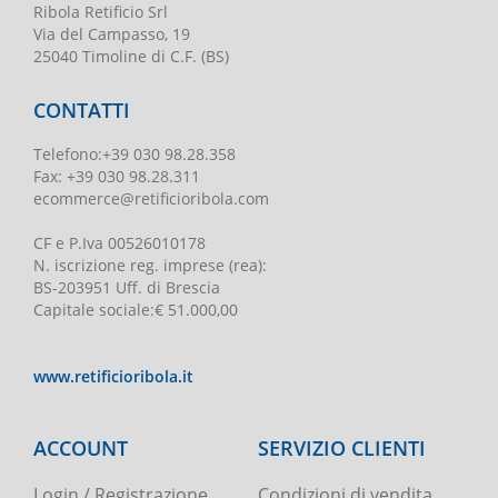
Ribola Retificio Srl
Via del Campasso, 19
25040 Timoline di C.F. (BS)
CONTATTI
Telefono
:
+39 030 98.28.358
Fax:
+39 030 98.28.311
ecommerce@retificioribola.com
CF e P.Iva
00526010178
N. iscrizione reg. imprese
(rea):
BS-203951 Uff. di Brescia
Capitale sociale
:
€ 51.000,00
www.retificioribola.it
ACCOUNT
SERVIZIO CLIENTI
Login / Registrazione
Condizioni di vendita