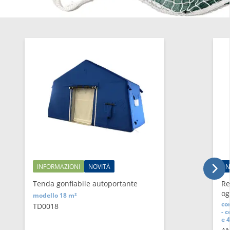
INFORMAZIONI
NOVITÀ
N
Tenda gonfiabile autoportante
Re
og
modello 18 m²
con
TD0018
- 
e 4