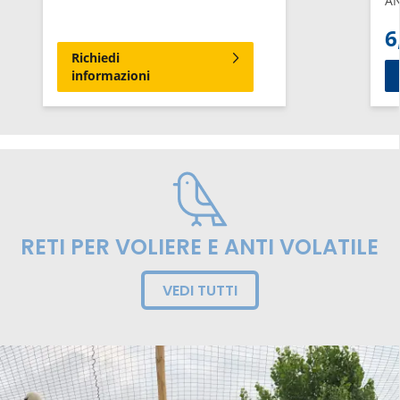
AN
6
Richiedi
informazioni
RETI PER VOLIERE E ANTI VOLATILE
VEDI TUTTI