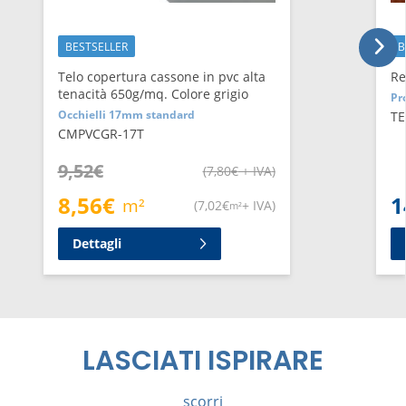
BESTSELLER
B
Telo copertura cassone in pvc alta
Re
tenacità 650g/mq. Colore grigio
Pr
Occhielli 17mm standard
TE
CMPVCGR-17T
9,52
€
(
7,80
€
+ IVA
)
8,56
€
1
m²
(
7,02
€
+ IVA
)
m²
Dettagli
LASCIATI ISPIRARE
scorri