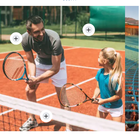
Telo fondo campo tennis
mt 18x2,00 con occhielli -
Rete metallica pesante
modello PREMIUM
per campi sportivi e
cinghiali
pz
Rete da tennis
professional
Dettagli
pz
Dettagli
pz
Dettagli