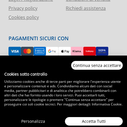
Privacy policy
Richiedi assistenza
Cookies policy
PAGAMENTI SICURI CON
Continua senza accettare
RESO FACILE
Cookies sotto controllo
Utilizziamo cookies anche di terze parti per migliorare l'esperienza utente
ASSISTENZA TELEFONICA E CHAT
e personalizzare contenuti e ads. Condividiamo alcuni dati con social
media, partner pubblicitari e di analitica che potrebbero combinarli con
altri dati che hai fornito usando i loro servizi. Puoi accettarli tutti,
SPEDIZIONI CELERI
personalizzare le tipologie o premere "Continua senza accettare" per
proseguire coi soli cookie tecnici. Per maggiori dettagli:
Informativa Cookie
.
Spedizioni con corriere espresso in tutta Italia
T.immagine | agenzia di marketing
Personalizza
Accetta Tutti