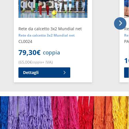
Rete da calcetto 3x2 Mundial net
Re
Rete da calcetto 3x2 Mundial net
Re
CL0024
PA
79,30
€
coppia
1
(
65,00
€
+ IVA
)
coppia
Dettagli