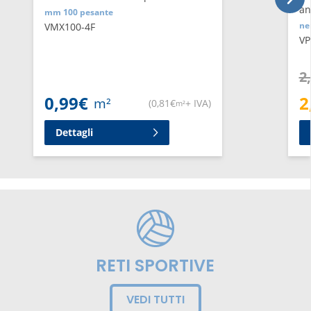
an
mm 100 pesante
ne
VMX100-4F
VP
2
0,99
€
2
m²
(
0,81
€
+ IVA
)
m²
Dettagli
RETI SPORTIVE
VEDI TUTTI