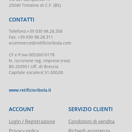
25040 Timoline di C.F. (BS)
CONTATTI
Telefono
:
+39 030 98.28.358
Fax:
+39 030 98.28.311
ecommerce@retificioribola.com
CF e P.Iva
00526010178
N. iscrizione reg. imprese
(rea):
BS-203951 Uff. di Brescia
Capitale sociale
:
€ 51.000,00
www.retificioribola.it
ACCOUNT
SERVIZIO CLIENTI
Login / Registrazione
Condizioni di vendita
Privacy policy
Richiedi assistenza