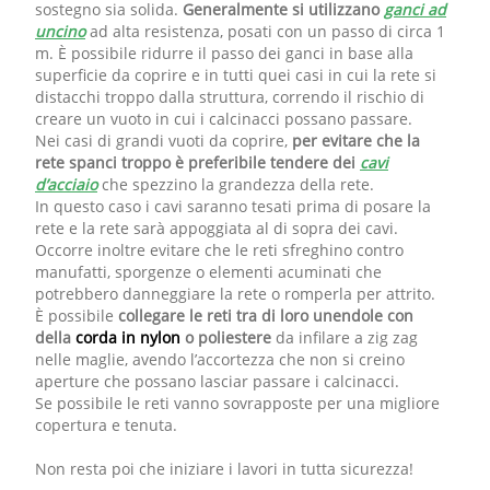
sostegno sia solida.
Generalmente si utilizzano
ganci ad
uncino
ad alta resistenza, posati con un passo di circa 1
m. È possibile ridurre il passo dei ganci in base alla
superficie da coprire e in tutti quei casi in cui la rete si
distacchi troppo dalla struttura, correndo il rischio di
creare un vuoto in cui i calcinacci possano passare.
Nei casi di grandi vuoti da coprire,
per evitare che la
rete spanci troppo è preferibile tendere dei
cavi
d’acciaio
che spezzino la grandezza della rete.
In questo caso i cavi saranno tesati prima di posare la
rete e la rete sarà appoggiata al di sopra dei cavi.
Occorre inoltre evitare che le reti sfreghino contro
manufatti, sporgenze o elementi acuminati che
potrebbero danneggiare la rete o romperla per attrito.
È possibile
collegare le reti tra di loro unendole con
della
corda in nylon
o poliestere
da infilare a zig zag
nelle maglie, avendo l’accortezza che non si creino
aperture che possano lasciar passare i calcinacci.
Se possibile le reti vanno sovrapposte per una migliore
copertura e tenuta.
Non resta poi che iniziare i lavori in tutta sicurezza!