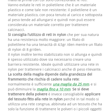
Vanno evitate le reti in polietilene che è un materiale
plastico e come tale non resistente: il polietilene è un
materiale plastico, con poca tenuto al carico e sottoposta
al peso tende ad allungarsi e quindi non può essere
considerata un materiale corretto per trattenere
calcinacci.
Si consiglia l’utilizzo di reti in nylon
che per sua natura
ha una resistenza molto maggiore: un filato di
polietilene ha una tenacità di 4,5gr /den mentre un filato
di nylon di 8 gr/den.
Il nylon inoltre termo stabilizzato non si allunga e quindi
è spesso utilizzato dove sia necessario creare una
barriera resistente. Ideale quindi utilizzare una rete in
nylon per trattenere i calcinacci anche di peso rilevante.
La scelta della maglia dipende dalla grandezza del
frammento che rischia di cadere sulla rete
:
normalmente è sufficiente
una maglia da 25 mm
, e si
può diminuire la
maglia fino a 10 mm
.
Se si deve
trattenere della polvere
è invece consigliabile
applicare
del tessuto fitto alla rete in nylon
perché in tal modo si
utilizza una rete congrua, abbinata ad un tessuto che ha
solo la funzione di trattenere le polveri o i piccoli oggetti