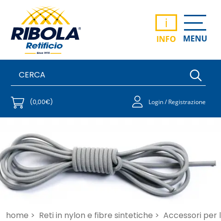
i
MENU
INFO
(0,00€)
Login / Registrazione
home >
Reti in nylon e fibre sintetiche >
Accessori per 