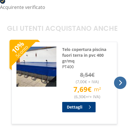
Acquirente verificato
GLI UTENTI ACQUISTANO ANCHE
%
10
Sconto
Telo copertura piscina
fuori terra in pvc 400
gr/mq
PT400
8,54
€
(
7,00
€
+ IVA
)
7,69
€
m²
(
6,30
€
+ IVA
)
m²
Dettagli