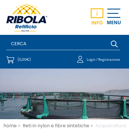
i
MENU
INFO
(0,00€)
Login / Registrazione
home >
Reti in nylon e fibre sintetiche >
Acquacoltura