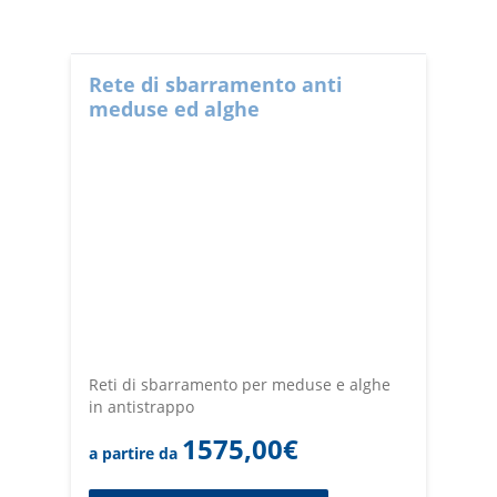
trota, anguilla.
Voliere su misura ad alta tenacità trattate contro i raggi
UV adatte all'uso esterno e resistenti alle intemperie.
Confezione su misura con bordatura con corda
Rete di sbarramento anti
perimetrale.
meduse ed alghe
Reti per sbarramento laghetti con galleggianti e corda
piombata.
Reti anti foca e anti predatori.
Teli in pvc per gabbie.
Reti di sbarramento per meduse e alghe
in antistrappo
1575,00
€
a partire da