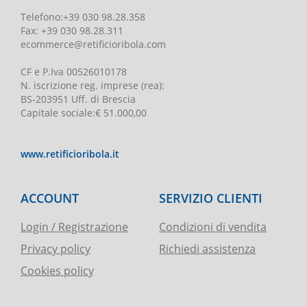
Telefono
:
+39 030 98.28.358
Fax:
+39 030 98.28.311
ecommerce@retificioribola.com
CF e P.Iva
00526010178
N. iscrizione reg. imprese
(rea):
BS-203951 Uff. di Brescia
Capitale sociale
:
€ 51.000,00
www.retificioribola.it
ACCOUNT
SERVIZIO CLIENTI
Login / Registrazione
Condizioni di vendita
Privacy policy
Richiedi assistenza
Cookies policy