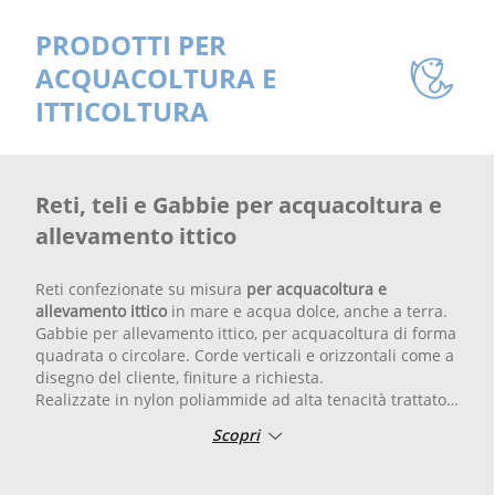
PRODOTTI PER
ACQUACOLTURA E
ITTICOLTURA
Reti, teli e Gabbie per acquacoltura e
allevamento ittico
Reti confezionate su misura
per acquacoltura e
allevamento ittico
in mare e acqua dolce, anche a terra.
Gabbie per allevamento ittico, per acquacoltura di forma
quadrata o circolare. Corde verticali e orizzontali come a
disegno del cliente, finiture a richiesta.
Realizzate in nylon poliammide ad alta tenacità trattato
contro i raggi UV, in dyneema®, UMHWPE, poliestere
Scopri
colore bianco o nero.
Possibile trattamento anti fouling.
Reti per allevamento spigole, orate, branzino, tonno,