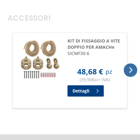
ACCESSORI
KIT DI FISSAGGIO A VITE
DOPPIO PER AMACHe
SICMF30-6
48,68
€
pz
(
39,90
€
+ IVA
)
pz
Dettagli