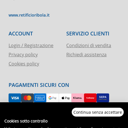
www.retificioribola.it
ACCOUNT
SERVIZIO CLIENTI
Login / Registrazione
Condizioni di vendita
Privacy policy
Richiedi assistenza
Cookies policy
PAGAMENTI SICURI CON
Continua senza accettare
RESO FACILE
Cookies sotto controllo