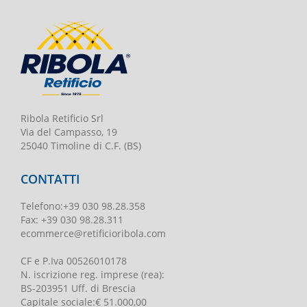
Ribola Retificio Srl
Via del Campasso, 19
25040 Timoline di C.F. (BS)
CONTATTI
Telefono
:
+39 030 98.28.358
Fax:
+39 030 98.28.311
ecommerce@retificioribola.com
CF e P.Iva
00526010178
N. iscrizione reg. imprese
(rea):
BS-203951 Uff. di Brescia
Capitale sociale
:
€ 51.000,00