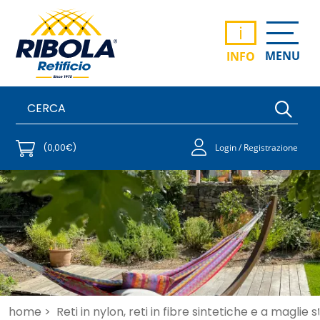
i
MENU
INFO
(0,00€)
Login / Registrazione
home >
Reti in nylon, reti in fibre sintetiche e a maglie 