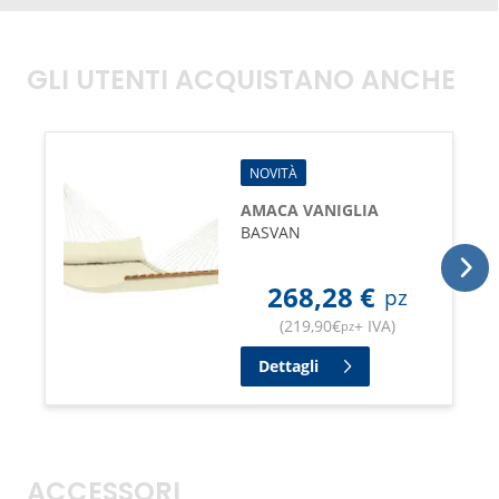
capacità di resistenza 200 kg
GLI UTENTI ACQUISTANO ANCHE
NOVITÀ
AMACA VANIGLIA
BASVAN
268,28
€
pz
(
219,90
€
+ IVA
)
pz
Dettagli
ACCESSORI