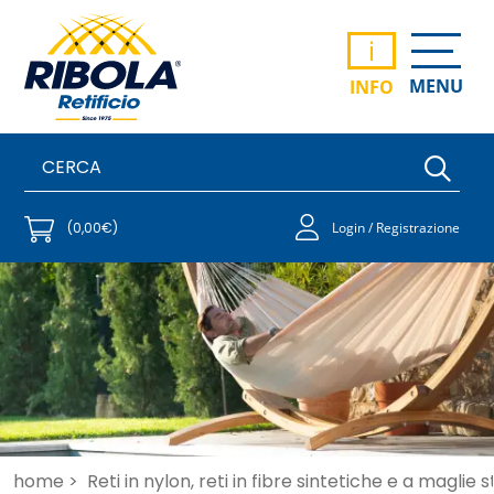
i
MENU
INFO
(0,00€)
Login / Registrazione
home >
Reti in nylon, reti in fibre sintetiche e a maglie 