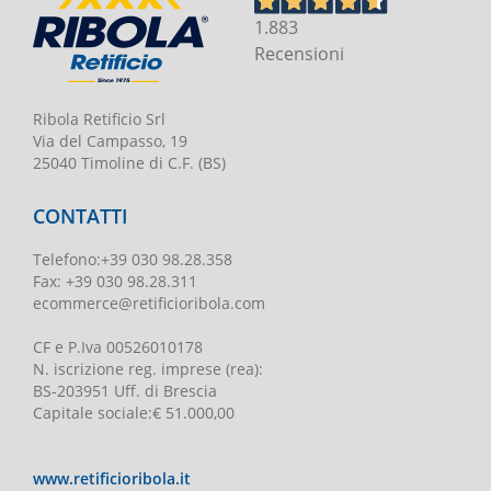
1.883
Recensioni
Ribola Retificio Srl
Via del Campasso, 19
25040 Timoline di C.F. (BS)
CONTATTI
Telefono
:
+39 030 98.28.358
Fax:
+39 030 98.28.311
ecommerce@retificioribola.com
CF e P.Iva
00526010178
N. iscrizione reg. imprese
(rea):
BS-203951 Uff. di Brescia
Capitale sociale
:
€ 51.000,00
www.retificioribola.it