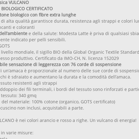
ssica VULCANO
 BIOLOGICO CERTIFICATO
one biologico con fibre extra lunghe
 di alta qualità garantisce durata, resistenza agli strappi e colori l
canti e coloranti
dell’ambiente
e della salute: Modesta Latte è priva di qualsiasi sbia
nte indicato per pelli sensibili.
 GOTS
ivello mondiale, il sigillo BIO della Global Organic Textile Standard
ocesso produttivo. Certificato da IMO-CH, N. licenza 152029
ile sensazione di leggerezza con 76 corde di sospensione
di un’amaca è proporzionale al numero delle sue corde di sospens
 chi è sdraiato e aumentano la durata e la comodità dell’amaca.
ssuto resistenti agli strappi
ddoppio dei fili terminali, i bordi del tessuto sono rinforzati e part
 tessuto: 340 gmq
 del materiale: 100% cotone (organico, GOTS certificato)
cuscino non inclusi, acquistabili a parte.
CANO è nei colori arancio e rosso a righe. Un vulcano di energia!
 in varie misure:
gola