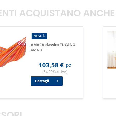
TENTI ACQUISTANO ANCHE
NOVITÀ
AMACA classica TUCANO
AMATUC
103,58
€
pz
(
84,90
€
+ IVA
)
pz
Dettagli