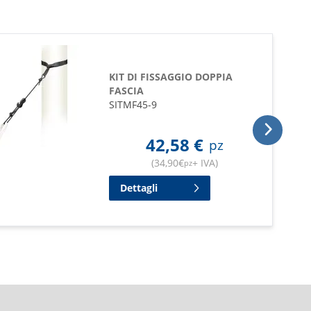
KIT DI FISSAGGIO DOPPIA
FASCIA
SITMF45-9
42,58
€
pz
(
34,90
€
+ IVA
)
pz
Dettagli