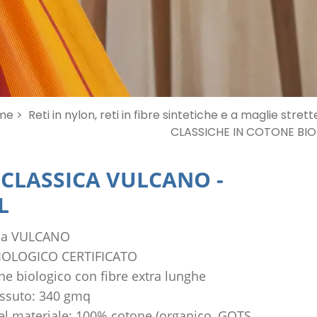
me >
Reti in nylon, reti in fibre sintetiche e a maglie strett
CLASSICHE IN COTONE BI
CLASSICA VULCANO
-
L
ica VULCANO
IOLOGICO CERTIFICATO
e biologico con fibre extra lunghe
essuto: 340 gmq
el materiale: 100% cotone (organico, GOTS