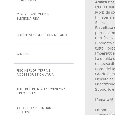
ITTICOLTURA
Amaca cla
IN COTONE
Morbido cot
CORDE ELASTICHE PER
Il materiale
TENSIONATURA
Senza sbian
Rispettosa 
particolarme
GABBIE, VOLIERE E BOX IN METALLO
Certificato
Rinomato a l
tutto il pr
Impareggiab
CISTERNE
La qualità 
del peso di
Bordi del te
PISCINE FUORI TERRA E
Grazie al ra
ACCESSORISTICA VARIA
Densità del
Descrizione
Supporto e 
TELI E RETI IN PRONTA CONSEGNA
E IN OFFERTA
L'amaca VUL
ACCESSORI PER IMPIANTI
Disponibile
SPORTIVI
-amaca sin