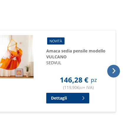
NOVITÀ
Amaca sedia pensile modello
VULCANO
SEDVUL
146,28
€
pz
(
119,90
€
+ IVA
)
pz
Dettagli