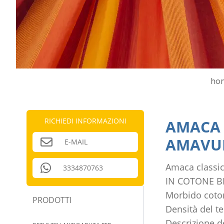
ho
RICHIEDI INFORMAZIONI
AMACA 
AMAVU
E-MAIL
Amaca class
3334870763
IN COTONE B
Morbido coton
PRODOTTI
Densità del t
Descrizione d