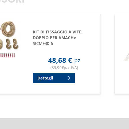
SORI
KIT DI FISSAGGIO A VITE
DOPPIO PER AMACHe
SICMF30-6
48,68
€
pz
(
39,90
€
+ IVA
)
pz
Dettagli