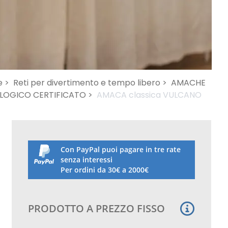
e >
Reti per divertimento e tempo libero >
AMACHE
OLOGICO CERTIFICATO >
AMACA classica VULCANO
Con PayPal puoi pagare in tre rate
senza interessi
Per ordini da 30€ a 2000€
PRODOTTO A PREZZO FISSO