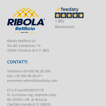
1.882
Recensioni
Ribola Retificio Srl
Via del Campasso, 19
25040 Timoline di C.F. (BS)
CONTATTI
Telefono
:
+39 030 98.28.358
Fax:
+39 030 98.28.311
ecommerce@retificioribola.com
CF e P.Iva
00526010178
N. iscrizione reg. imprese
(rea):
BS-203951 Uff. di Brescia
Capitale sociale
:
€ 51.000,00