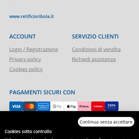
www.retificioribola.it
ACCOUNT
SERVIZIO CLIENTI
Login / Registrazione
Condizioni di vendita
Privacy policy
Richiedi assistenza
Cookies policy
PAGAMENTI SICURI CON
Continua senza accettare
RESO FACILE
Cookies sotto controllo