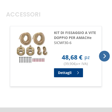
ACCESSORI
KIT DI FISSAGGIO A VITE
DOPPIO PER AMACHe
SICMF30-6
48,68
€
pz
(
39,90
€
+ IVA
)
pz
Dettagli