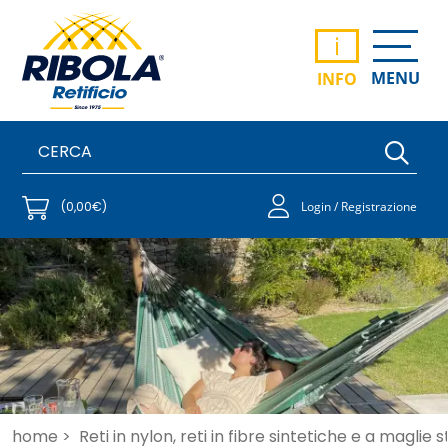
i
MENU
INFO
(0,00€)
Login / Registrazione
home >
Reti in nylon, reti in fibre sintetiche e a maglie 