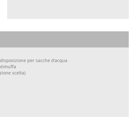
redisposizione per sacche d‘acqua
ntimuffa
zione scelta)