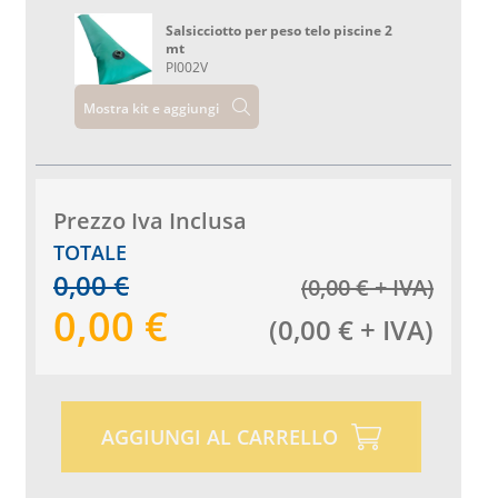
Salsicciotto per peso telo piscine 2
mt
PI002V
Mostra kit e aggiungi
Prezzo Iva Inclusa
TOTALE
0,00
€
(
0,00
€
+ IVA
)
0,00
€
(
0,00
€
+ IVA
)
AGGIUNGI AL CARRELLO