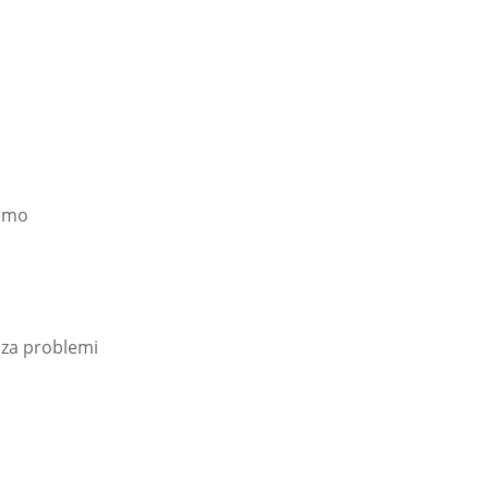
timo
nza problemi