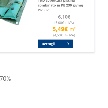
Telo copertura piscina
combinato in PE 230 gr/mq
PI230VS
6,10
€
(
5,00
€
+ IVA
)
5,49
€
m²
(
4,50
€
+ IVA
)
m²
Dettagli
 70%