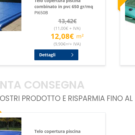
Telo copertura piscina
combinato in pvc 650 gr/mq
PI650B
13,42
€
(
11,00
€
+ IVA
)
12,08
€
m²
(
9,90
€
+ IVA
)
m²
Dettagli
ONTA CONSEGNA
NOSTRI PRODOTTO E RISPARMIA FINO AL
Telo copertura piscina