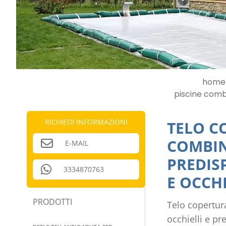
home
piscine comb
RICHIEDI INFORMAZIONI
TELO C
COMBIN
E-MAIL
PREDIS
3334870763
E OCCHI
PRODOTTI
Telo copertur
occhielli e p