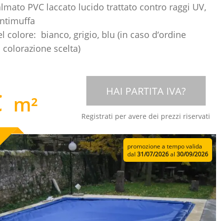
lmato PVC laccato lucido trattato contro raggi UV,
antimuffa
l colore: bianco, grigio, blu (in caso d‘ordine
 colorazione scelta)
HAI PARTITA IVA?
€
m²
Registrati per avere dei prezzi riservati
promozione a tempo valida
dal
31/07/2026
al
30/09/2026