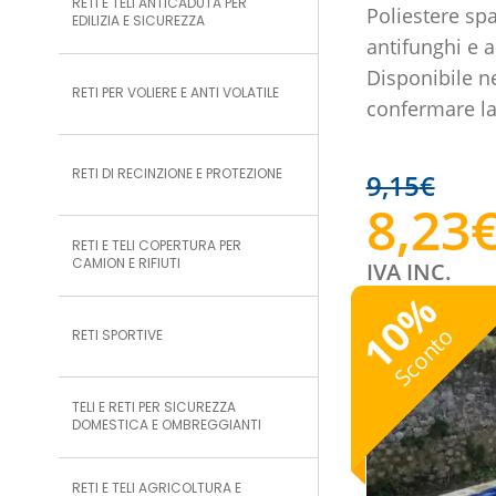
RETI E TELI ANTICADUTA PER
Poliestere spa
EDILIZIA E SICUREZZA
antifunghi e 
Disponibile ne
RETI PER VOLIERE E ANTI VOLATILE
confermare la
RETI DI RECINZIONE E PROTEZIONE
9,15
€
8,23
RETI E TELI COPERTURA PER
CAMION E RIFIUTI
IVA INC.
%
10
Sconto
RETI SPORTIVE
TELI E RETI PER SICUREZZA
DOMESTICA E OMBREGGIANTI
RETI E TELI AGRICOLTURA E