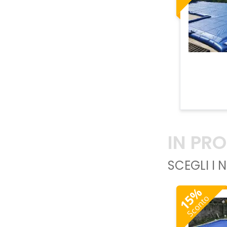
IN PR
SCEGLI I 
%
15
Sconto