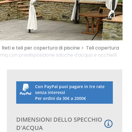
Reti e teli per copertura di piscine >
Teli copertura
mq con predisposizione sacche d'acqua e occhielli
Con PayPal puoi pagare in tre rate
senza interessi
Per ordini da 30€ a 2000€
DIMENSIONI DELLO SPECCHIO
D'ACQUA