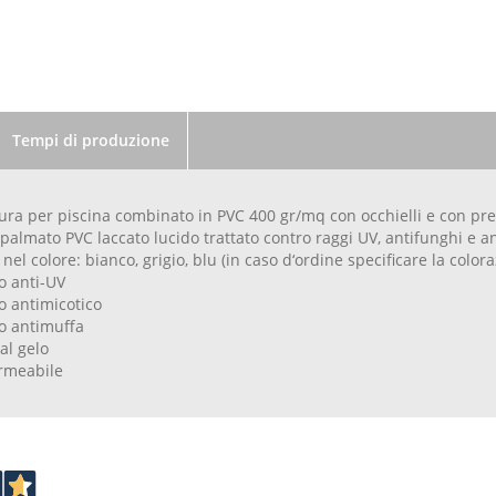
Tempi di produzione
ura per piscina combinato in PVC 400 gr/mq con occhielli e con p
spalmato PVC laccato lucido trattato contro raggi UV, antifunghi e a
nel colore: bianco, grigio, blu (in caso d‘ordine specificare la colora
o anti-UV
o antimicotico
o antimuffa
al gelo
rmeabile