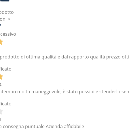
odotto
oni >
cessivo
 prodotto di ottima qualità e dal rapporto qualità prezzo ot
ficato
4
ontempo molto maneggevole, è stato possibile stenderlo se
ficato
1
 consegna puntuale Azienda affidabile