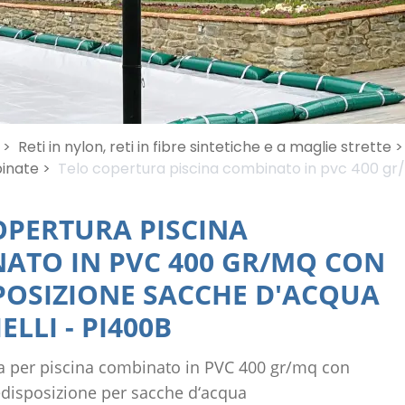
 >
Reti in nylon, reti in fibre sintetiche e a maglie strette >
inate >
Telo copertura piscina combinato in pvc 400 gr/
OPERTURA PISCINA
ATO IN PVC 400 GR/MQ CON
POSIZIONE SACCHE D'ACQUA
ELLI
-
PI400B
a per piscina combinato in PVC 400 gr/mq con
redisposizione per sacche d‘acqua