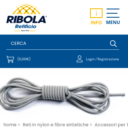
i
MENU
INFO
(0,00€)
Login / Registrazione
home >
Reti in nylon e fibre sintetiche >
Accessori per 