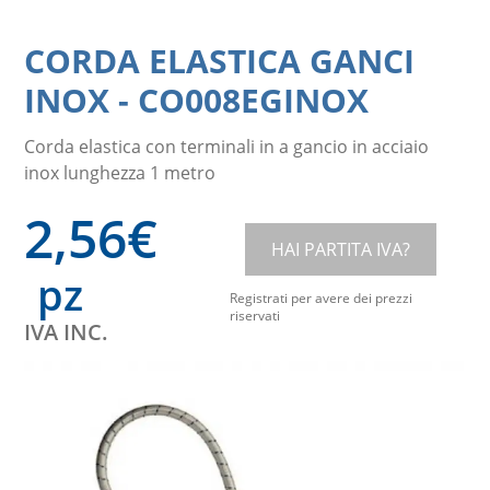
CORDA ELASTICA GANCI
INOX
-
CO008EGINOX
Corda elastica con terminali in a gancio in acciaio
inox lunghezza 1 metro
2,56
€
HAI PARTITA IVA?
pz
Registrati per avere dei prezzi
riservati
IVA INC.