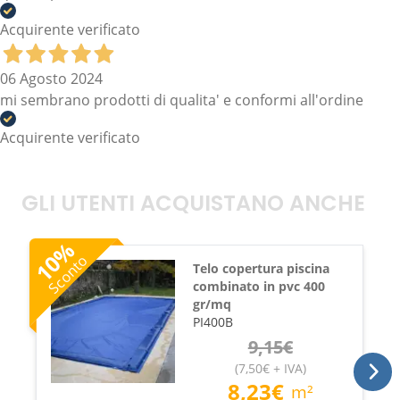
Acquirente verificato
06 Agosto 2024
mi sembrano prodotti di qualita' e conformi all'ordine
Acquirente verificato
GLI UTENTI ACQUISTANO ANCHE
%
10
Sconto
Telo copertura piscina
combinato in pvc 400
gr/mq
PI400B
9,15
€
(
7,50
€
+ IVA
)
8,23
€
m²