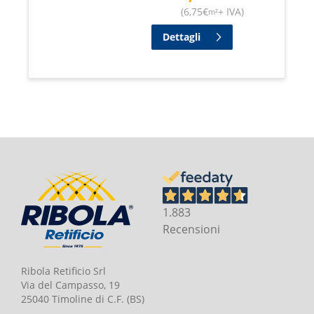
(
6,75
€
+ IVA
)
m²
Dettagli
1.883
Recensioni
Ribola Retificio Srl
Via del Campasso, 19
25040 Timoline di C.F. (BS)