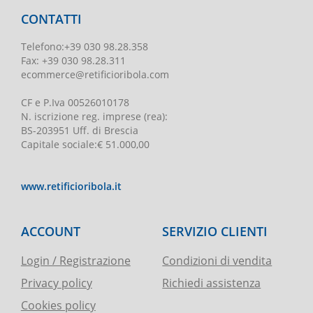
CONTATTI
Telefono
:
+39 030 98.28.358
Fax:
+39 030 98.28.311
ecommerce@retificioribola.com
CF e P.Iva
00526010178
N. iscrizione reg. imprese
(rea):
BS-203951 Uff. di Brescia
Capitale sociale
:
€ 51.000,00
www.retificioribola.it
ACCOUNT
SERVIZIO CLIENTI
Login / Registrazione
Condizioni di vendita
Privacy policy
Richiedi assistenza
Cookies policy