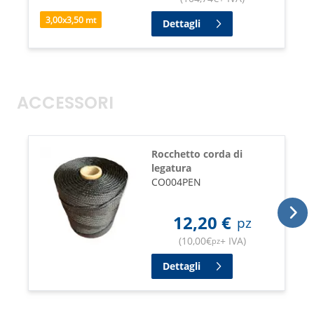
3,00
x
3,50
mt
Dettagli
ACCESSORI
Rocchetto corda di
legatura
CO004PEN
12,20
€
pz
(
10,00
€
+ IVA
)
pz
Dettagli