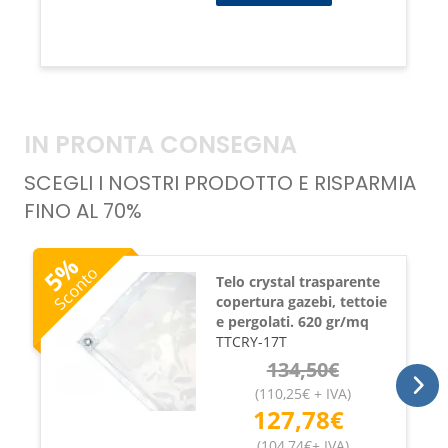
IN PRONTA CONSEGNA
SCEGLI I NOSTRI PRODOTTO E RISPARMIA
FINO AL 70%
%
Sconto
5
Telo crystal trasparente
copertura gazebi, tettoie
e pergolati. 620 gr/mq
TTCRY-17T
134,50
€
(
110,25
€
+ IVA
)
127,78
€
(
104,74
€
+ IVA
)