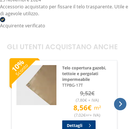
Accessorio acquistato per fissare il telo trasparente. Utile e
di agevole utilizzo.
Acquirente verificato
GLI UTENTI ACQUISTANO ANCHE
%
10
Sconto
Telo copertura gazebi,
tettoie e pergolati
impermeabile
TTPBG-17T
9,52
€
(
7,80
€
+ IVA
)
8,56
€
m²
(
7,02
€
+ IVA
)
m²
Dettagli