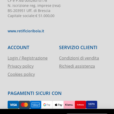
CF e P.Iva
00526010178
N. iscrizione reg. imprese
(rea):
BS-203951 Uff. di Brescia
Capitale sociale
:
€ 51.000,00
www.retificioribola.it
ACCOUNT
SERVIZIO CLIENTI
Login / Registrazione
Condizioni di vendita
Privacy policy
Richiedi assistenza
Cookies policy
PAGAMENTI SICURI CON