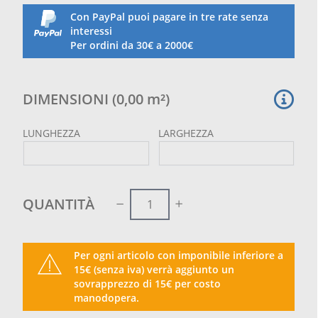
Con PayPal puoi pagare in tre rate senza
Si prega di notare che il pvc trasparente è prodotto
interessi
in altezza di 1.40 m e dunque nel caso in cui la
Per ordini da 30€ a 2000€
misura richiesta abbia un‘altezza superiore saranno
presenti delle saldature di giunzione i necessarie
solo per arrivare alla misura in altezza richiesta.
DIMENSIONI
(
0,00
m²
)
LUNGHEZZA
LARGHEZZA
QUANTITÀ
Per ogni articolo con imponibile inferiore a
15€ (senza iva) verrà aggiunto un
sovrapprezzo di 15€ per costo
manodopera.