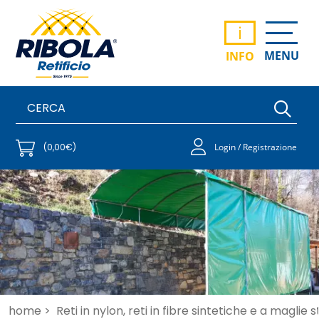
i
MENU
INFO
(0,00€)
Login / Registrazione
home >
Reti in nylon, reti in fibre sintetiche e a maglie 