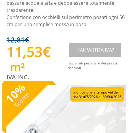
passare acqua e aria e debba essere totalmente
trasparente.
Confezione con occhielli sul perimetro posati ogni 50
cm per una semplice messa in posa.
12,81
€
11,53
€
HAI PARTITA IVA?
m²
Registrati per avere dei prezzi
riservati
IVA INC.
%
10
promozione a tempo valida
Sconto
dal
31/07/2026
al
30/09/2026