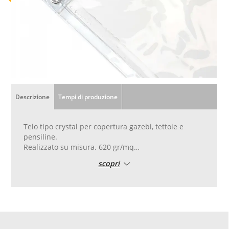
Descrizione
Tempi di produzione
Telo tipo crystal per copertura gazebi, tettoie e
pensiline.
Realizzato su misura. 620 gr/mq
scopri
Il telo è in pvc trasparente e totalmente
impermeabile. Permette il passaggio della luce.
Consigliato nei casi in cui si vogliano realizzare
coperture o finestre trasparenti per le pareti o il
tetto di gazebo e pergolati
Confezione con occhielli sul perimetro posati ogni
50 cm per una semplice messa in posa.