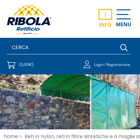
i
MENU
INFO
(0,00€)
Login / Registrazione
home >
Reti in nylon, reti in fibre sintetiche e a maglie 