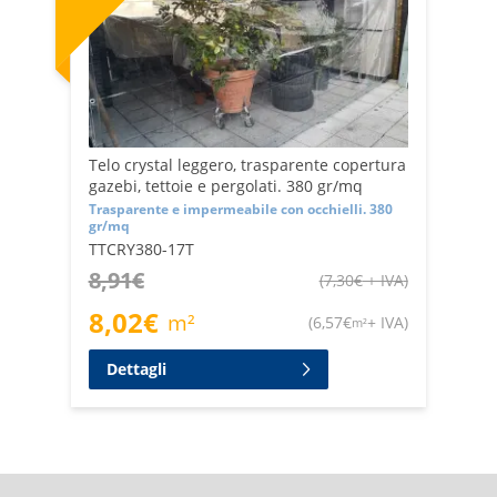
Telo crystal leggero, trasparente copertura
gazebi, tettoie e pergolati. 380 gr/mq
Trasparente e impermeabile con occhielli. 380
gr/mq
TTCRY380-17T
8,91
€
(
7,30
€
+ IVA
)
8,02
€
m²
(
6,57
€
+ IVA
)
m²
Dettagli