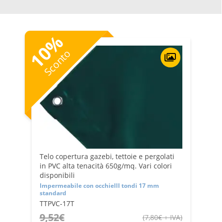
camper.
I teli di varia tipologia vengono confezionati su misura e
dimensione richiesta. Realizzati con bordatura
perimetrale o con occhielli sul perimetro per una
%
semplice messa in posa.
10
Teloni per gazebi ad alta resistenza ideali per ogni tipo
Sconto
di applicazione
Telo copertura gazebi, tettoie e pergolati
in PVC alta tenacità 650g/mq. Vari colori
disponibili
Impermeabile con occhiellI tondi 17 mm
standard
TTPVC-17T
9,52
€
(
7,80
€
+ IVA
)