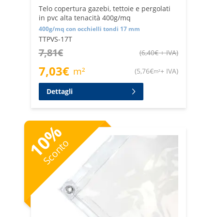
Telo copertura gazebi, tettoie e pergolati
in pvc alta tenacità 400g/mq
400g/mq con occhielli tondi 17 mm
TTPVS-17T
7,81
€
(
6,40
€
+ IVA
)
7,03
€
m²
(
5,76
€
+ IVA
)
m²
Dettagli
%
10
Sconto