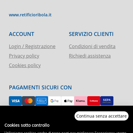
www.retificioribola.it
ACCOUNT
SERVIZIO CLIENTI
Login / Registrazione
Condizioni di vendita
Privacy policy
Richiedi assistenza
Cookies policy
PAGAMENTI SICURI CON
Continua senza accettare
RESO FACILE
Cookies sotto controllo
Utilizziamo cookies anche di terze parti per migliorare l'esperienza utente