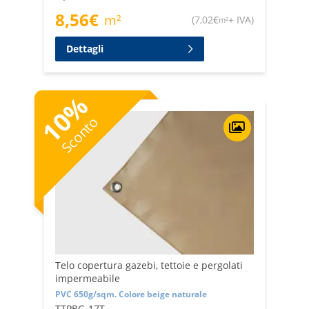
8,56
€
m²
(
7,02
€
+ IVA
)
m²
Dettagli
%
10
Sconto
Telo copertura gazebi, tettoie e pergolati
impermeabile
PVC 650g/sqm. Colore beige naturale
TTPBG-17T