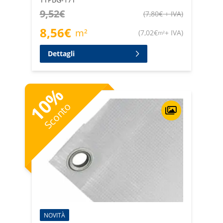
9,52
€
(
7,80
€
+ IVA
)
8,56
€
m²
(
7,02
€
+ IVA
)
m²
Dettagli
%
10
Sconto
NOVITÀ