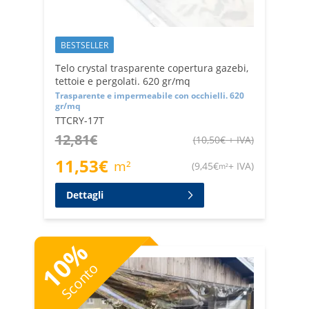
BESTSELLER
Telo crystal trasparente copertura gazebi,
tettoie e pergolati. 620 gr/mq
Trasparente e impermeabile con occhielli. 620
gr/mq
TTCRY-17T
12,81
€
(
10,50
€
+ IVA
)
11,53
€
m²
(
9,45
€
+ IVA
)
m²
Dettagli
%
10
Sconto