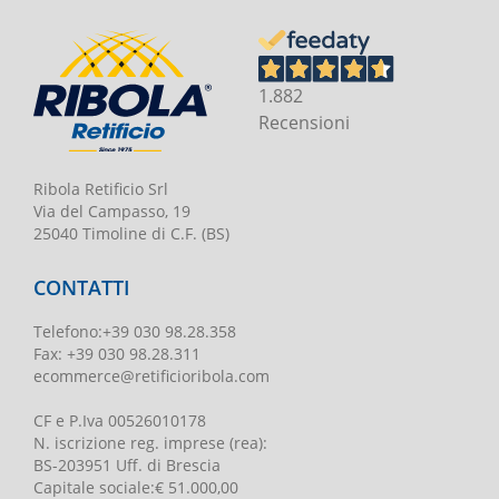
1.882
Recensioni
Ribola Retificio Srl
Via del Campasso, 19
25040 Timoline di C.F. (BS)
CONTATTI
Telefono
:
+39 030 98.28.358
Fax:
+39 030 98.28.311
ecommerce@retificioribola.com
CF e P.Iva
00526010178
N. iscrizione reg. imprese
(rea):
BS-203951 Uff. di Brescia
Capitale sociale
:
€ 51.000,00