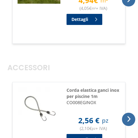
4,94
€
m²
(
4,05
€
+ IVA
)
m²
Dettagli
ACCESSORI
Corda elastica ganci inox
per piscine 1m
CO008EGINOX
2,56
€
pz
(
2,10
€
+ IVA
)
pz