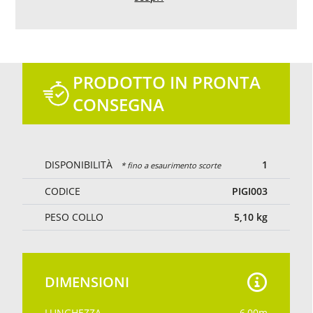
Evita la caduta di piccole foglie e sporcizia portata
dal vento
PRODOTTO IN PRONTA
CONSEGNA
DISPONIBILITÀ
1
* fino a esaurimento scorte
CODICE
PIGI003
PESO COLLO
5,10
kg
DIMENSIONI
LUNGHEZZA
6,00
m