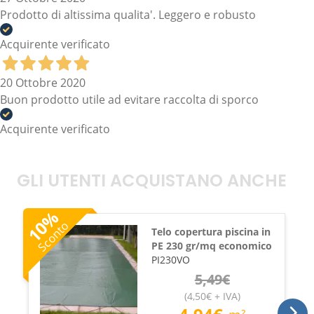
Prodotto di altissima qualita'. Leggero e robusto
Acquirente verificato
20 Ottobre 2020
Buon prodotto utile ad evitare raccolta di sporco
Acquirente verificato
GLI UTENTI ACQUISTANO ANCHE
%
10
Sconto
Telo copertura piscina in
PE 230 gr/mq economico
PI230VO
5,49
€
(
4,50
€
+ IVA
)