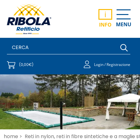
i
MENU
INFO
(0,00€)
Login / Registrazione
home >
Reti in nylon, reti in fibre sintetiche e a maglie 