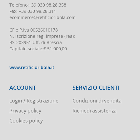
Telefono
:
+39 030 98.28.358
Fax:
+39 030 98.28.311
ecommerce@retificioribola.com
CF e P.Iva
00526010178
N. iscrizione reg. imprese
(rea):
BS-203951 Uff. di Brescia
Capitale sociale
:
€ 51.000,00
www.retificioribola.it
ACCOUNT
SERVIZIO CLIENTI
Login / Registrazione
Condizioni di vendita
Privacy policy
Richiedi assistenza
Cookies policy