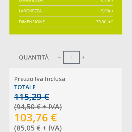
LARGHEZZA
5,00
m
DIMENSIONE
30,00
m²
QUANTITÀ
Prezzo Iva Inclusa
TOTALE
115,29
€
(
94,50
€
+ IVA
)
103,76
€
(
85,05
€
+ IVA
)