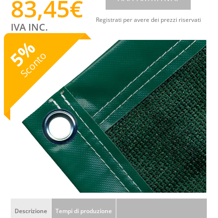
83,45
€
Registrati per avere dei prezzi riservati
IVA INC.
%
5
Sconto
Descrizione
Tempi di produzione