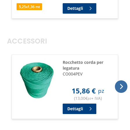
5,25
x
1,36
mt
Dettagli
ACCESSORI
Rocchetto corda per
legatura
CO004PEV
15,86
€
pz
(
13,00
€
+ IVA
)
pz
Dettagli