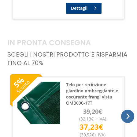
Dettagli
IN PRONTA CONSEGNA
SCEGLI I NOSTRI PRODOTTO E RISPARMIA
FINO AL 70%
%
Sconto
5
Telo per recinzione
giardino ombreggiante e
oscurante frangi vista
OMB090-17T
39,20
€
(
32,13
€
+ IVA
)
37,23
€
(
30,52
€
+ IVA
)