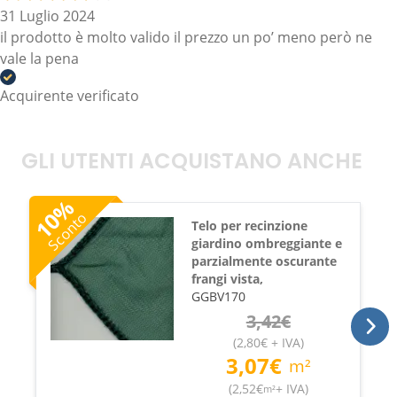
31 Luglio 2024
il prodotto è molto valido il prezzo un po’ meno però ne
vale la pena
Acquirente verificato
GLI UTENTI ACQUISTANO ANCHE
%
10
Sconto
Telo per recinzione
giardino ombreggiante e
parzialmente oscurante
frangi vista,
GGBV170
3,42
€
(
2,80
€
+ IVA
)
3,07
€
m²
(
2,52
€
+ IVA
)
m²