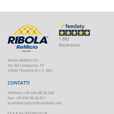
1.882
Recensioni
Ribola Retificio Srl
Via del Campasso, 19
25040 Timoline di C.F. (BS)
CONTATTI
Telefono
:
+39 030 98.28.358
Fax:
+39 030 98.28.311
ecommerce@retificioribola.com
CF e P.Iva
00526010178