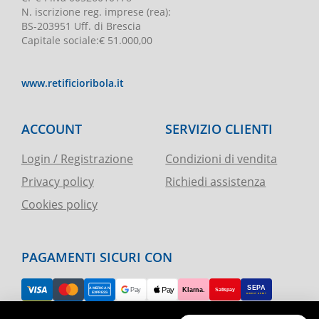
N. iscrizione reg. imprese
(rea):
BS-203951 Uff. di Brescia
Capitale sociale
:
€ 51.000,00
www.retificioribola.it
ACCOUNT
SERVIZIO CLIENTI
Login / Registrazione
Condizioni di vendita
Privacy policy
Richiedi assistenza
Cookies policy
PAGAMENTI SICURI CON