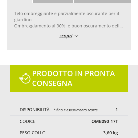
Telo ombreggiante e parzialmente oscurante per il
giardino.
Ombreggiamento al 90% e buon oscuramento della
vista. Permette il parziale passaggio della luce e
scopri
dell‘aria.
Bordo di rinforzo in pvc con doppia cucitura, con
occhielli in alluminio posati ogni 50 cm per una
facile posa.
Taglio e cucitura su misura.
Colore verde.
PRODOTTO IN PRONTA
CONSEGNA
DISPONIBILITÀ
1
* fino a esaurimento scorte
CODICE
OMB090-17T
PESO COLLO
3,60
kg