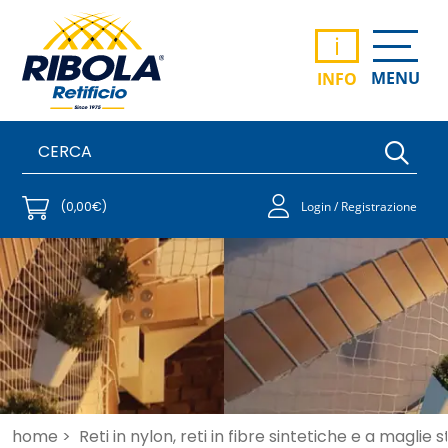
i
MENU
INFO
(0,00€)
Login / Registrazione
home >
Reti in nylon, reti in fibre sintetiche e a maglie 