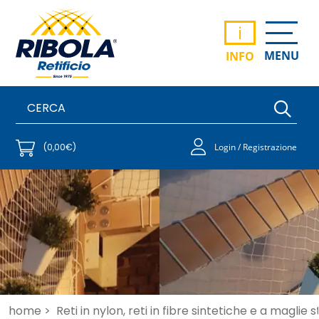
i
MENU
INFO
(0,00€)
Login / Registrazione
home >
Reti in nylon, reti in fibre sintetiche e a maglie 