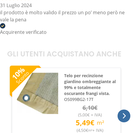
31 Luglio 2024
il prodotto è molto valido il prezzo un po’ meno però ne
vale la pena
Acquirente verificato
GLI UTENTI ACQUISTANO ANCHE
%
10
Sconto
Telo per recinzione
giardino ombreggiante al
99% e totalmente
oscurante frangi vista.
OS099BG2-17T
6,10
€
(
5,00
€
+ IVA
)
5,49
€
m²
(
4,50
€
+ IVA
)
m²