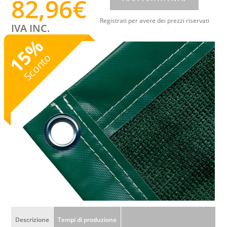
82,96
€
Registrati per avere dei prezzi riservati
IVA INC.
%
15
Sconto
Descrizione
Tempi di produzione