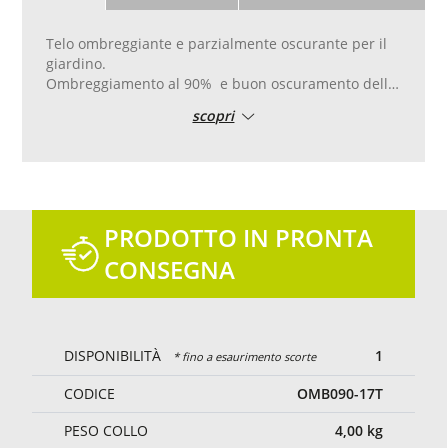
Telo ombreggiante e parzialmente oscurante per il
giardino.
Ombreggiamento al 90% e buon oscuramento della
vista. Permette il parziale passaggio della luce e
scopri
dell‘aria.
Bordo di rinforzo in pvc con doppia cucitura, con
occhielli in alluminio posati ogni 50 cm per una
facile posa.
Taglio e cucitura su misura.
Colore verde.
PRODOTTO IN PRONTA
CONSEGNA
DISPONIBILITÀ
1
* fino a esaurimento scorte
CODICE
OMB090-17T
PESO COLLO
4,00
kg