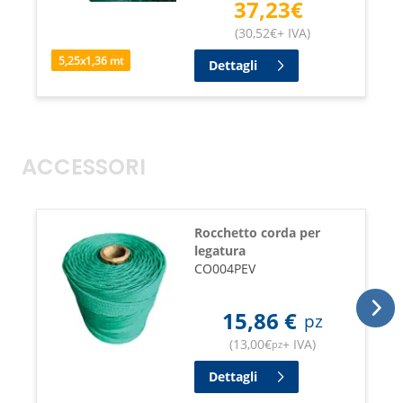
37,23
€
(
30,52
€
+ IVA
)
5,25
x
1,36
mt
Dettagli
ACCESSORI
Rocchetto corda per
legatura
CO004PEV
15,86
€
pz
(
13,00
€
+ IVA
)
pz
Dettagli