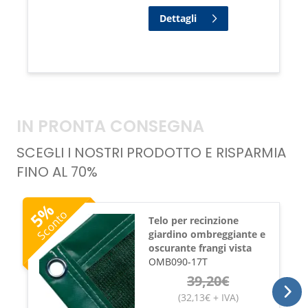
Dettagli
IN PRONTA CONSEGNA
SCEGLI I NOSTRI PRODOTTO E RISPARMIA
FINO AL 70%
%
Sconto
5
Telo per recinzione
giardino ombreggiante e
oscurante frangi vista
OMB090-17T
39,20
€
(
32,13
€
+ IVA
)