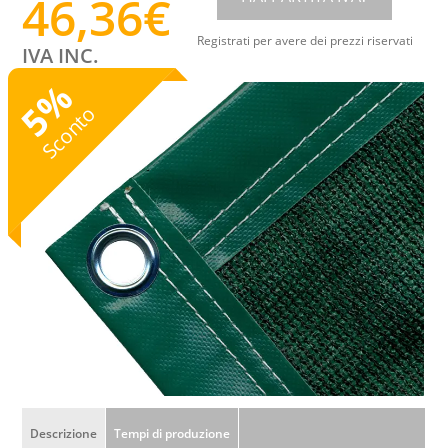
46,36
€
Registrati per avere dei prezzi riservati
IVA INC.
%
5
Sconto
Descrizione
Tempi di produzione