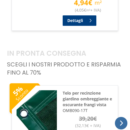
4,94
€
m²
(
4,05
€
+ IVA
)
m²
Dettagli
IN PRONTA CONSEGNA
SCEGLI I NOSTRI PRODOTTO E RISPARMIA
FINO AL 70%
%
Sconto
5
Telo per recinzione
giardino ombreggiante e
oscurante frangi vista
OMB090-17T
39,20
€
(
32,13
€
+ IVA
)