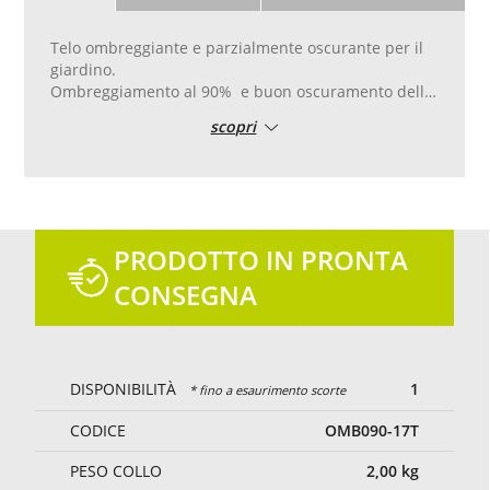
Telo ombreggiante e parzialmente oscurante per il
giardino.
Ombreggiamento al 90% e buon oscuramento della
vista. Permette il parziale passaggio della luce e
scopri
dell‘aria.
Bordo di rinforzo in pvc con doppia cucitura, con
occhielli in alluminio posati ogni 50 cm per una
facile posa.
Taglio e cucitura su misura.
Colore verde.
PRODOTTO IN PRONTA
CONSEGNA
DISPONIBILITÀ
1
* fino a esaurimento scorte
CODICE
OMB090-17T
PESO COLLO
2,00
kg