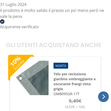
31 Luglio 2024
il prodotto è molto valido il prezzo un po’ meno però ne
vale la pena
Acquirente verificato
GLI UTENTI ACQUISTANO ANCHE
%
10
Sconto
NOVITÀ
Telo per recinzione
giardino ombreggiante e
oscurante frangi vista
grigio
OMB095GR-17T
5,49
€
(
4,50
€
+ IVA
)