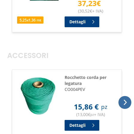
37,23
€
(
30,52
€
+ IVA
)
5,25
x
1,36
mt
Dettagli
ACCESSORI
Rocchetto corda per
legatura
CO004PEV
15,86
€
pz
(
13,00
€
+ IVA
)
pz
Dettagli