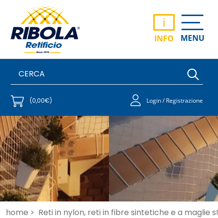
i
MENU
INFO
(0,00€)
Login / Registrazione
home >
Reti in nylon, reti in fibre sintetiche e a maglie 