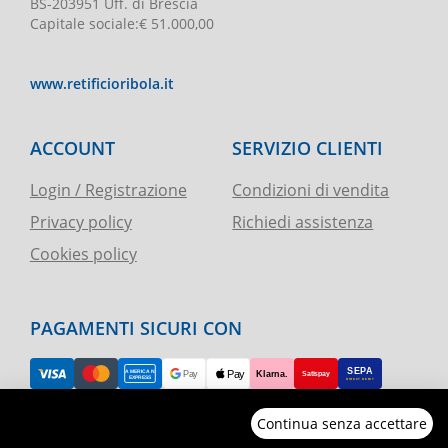
BS-203951 Uff. di Brescia
Capitale sociale
:
€ 51.000,00
www.retificioribola.it
ACCOUNT
SERVIZIO CLIENTI
Login / Registrazione
Condizioni di vendita
Privacy policy
Richiedi assistenza
Cookies policy
PAGAMENTI SICURI CON
Continua senza accettare