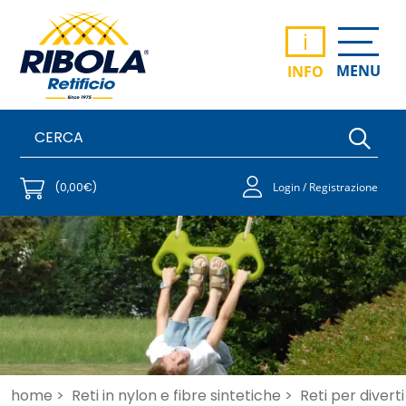
i
MENU
INFO
(0,00€)
Login / Registrazione
home >
Reti in nylon e fibre sintetiche >
Reti per diver