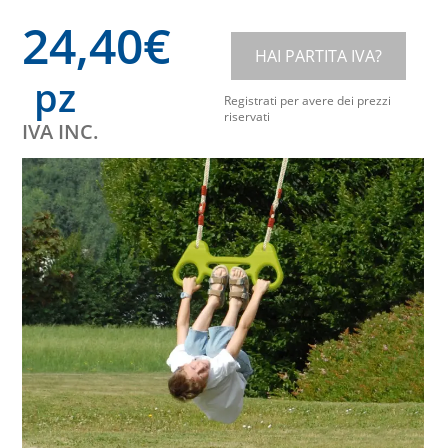
24,40
€
HAI PARTITA IVA?
pz
Registrati per avere dei prezzi
riservati
IVA INC.