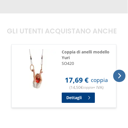
GLI UTENTI ACQUISTANO ANCHE
Coppia di anelli modello
Yuri
SO420
17,69
€
coppia
(
14,50
€
+ IVA
)
coppia
Dettagli