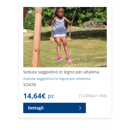
Seduta seggiolino in legno per altalena
Seduta seggiolino in legno per altalena
SO478
14,64
€
pz
(
12,00
€
+ IVA
)
pz
Dettagli