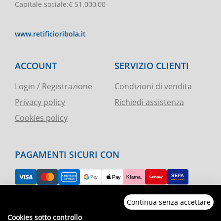
Capitale sociale
:
€ 51.000,00
www.retificioribola.it
ACCOUNT
SERVIZIO CLIENTI
Login / Registrazione
Condizioni di vendita
Privacy policy
Richiedi assistenza
Cookies policy
PAGAMENTI SICURI CON
Continua senza accettare
RESO FACILE
Cookies sotto controllo