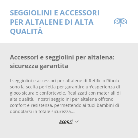
SEGGIOLINI E ACCESSORI
PER ALTALENE DI ALTA
QUALITÀ
Accessori e seggiolini per altalena:
sicurezza garantita
I seggiolini e accessori per altalene di Retificio Ribola
sono la scelta perfetta per garantire un'esperienza di
gioco sicura e confortevole. Realizzati con materiali di
alta qualità, i nostri seggiolini per altalena offrono
comfort e resistenza, permettendo ai tuoi bambini di
dondolarsi in totale sicurezza.
Scopri
La sicurezza dei più piccoli è la nostra priorità, e ogni
dettaglio dei nostri accessori per altalena è curato con la
massima attenzione. Questi prodotti sono progettati per