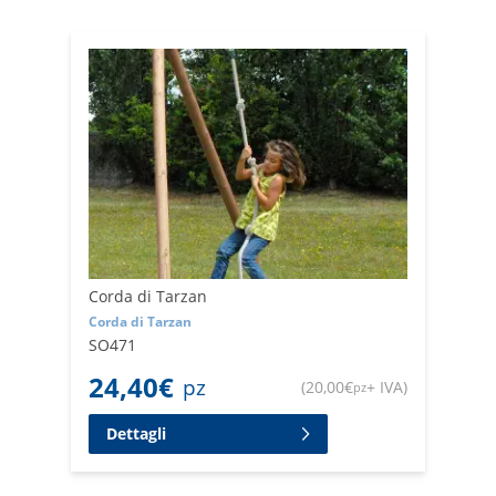
Corda di Tarzan
Corda di Tarzan
SO471
24,40
€
pz
(
20,00
€
+ IVA
)
pz
Dettagli