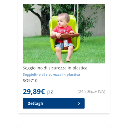
Seggiolino di sicurezza in plastica
Seggiolino di sicurezza in plastica
SO9710
29,89
€
pz
(
24,50
€
+ IVA
)
pz
Dettagli