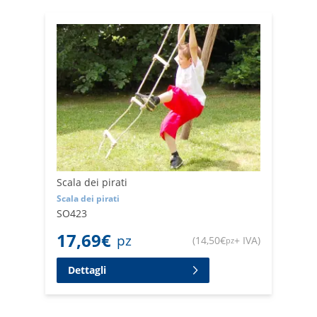
Scala dei pirati
Scala dei pirati
SO423
17,69
€
pz
(
14,50
€
+ IVA
)
pz
Dettagli