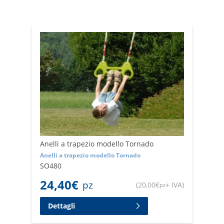
garantire una corretta postura e un'esperienza di gioco
senza preoccupazioni.
Acquista ora i nostri seggiolini altalena e accessori per
altalene e preparati a regalare ai tuoi bambini momenti
di puro divertimento.
Anelli a trapezio modello Tornado
Anelli a trapezio modello Tornado
SO480
24,40
€
pz
(
20,00
€
+ IVA
)
pz
Dettagli