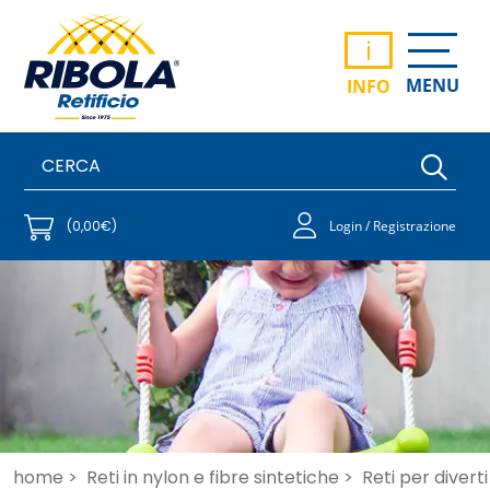
i
MENU
INFO
(0,00€)
Login / Registrazione
home >
Reti in nylon e fibre sintetiche >
Reti per diver