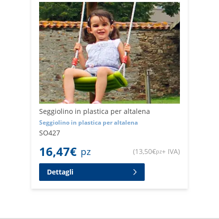
Seggiolino in plastica per altalena
Seggiolino in plastica per altalena
SO427
16,47
€
pz
(
13,50
€
+ IVA
)
pz
Dettagli