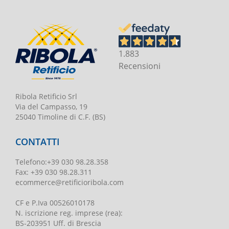
1.883
Recensioni
Ribola Retificio Srl
Via del Campasso, 19
25040 Timoline di C.F. (BS)
CONTATTI
Telefono
:
+39 030 98.28.358
Fax:
+39 030 98.28.311
ecommerce@retificioribola.com
CF e P.Iva
00526010178
N. iscrizione reg. imprese
(rea):
BS-203951 Uff. di Brescia