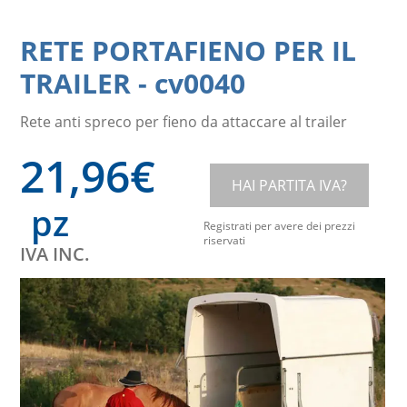
RETE PORTAFIENO PER IL
TRAILER
-
cv0040
Rete anti spreco per fieno da attaccare al trailer
21,96
€
HAI PARTITA IVA?
pz
Registrati per avere dei prezzi
riservati
IVA INC.