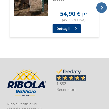
54,90
€
pz
(
45,00
€
+ IVA
)
pz
Dettagli
1.882
Recensioni
Ribola Retificio Srl
Via del Campasso, 19