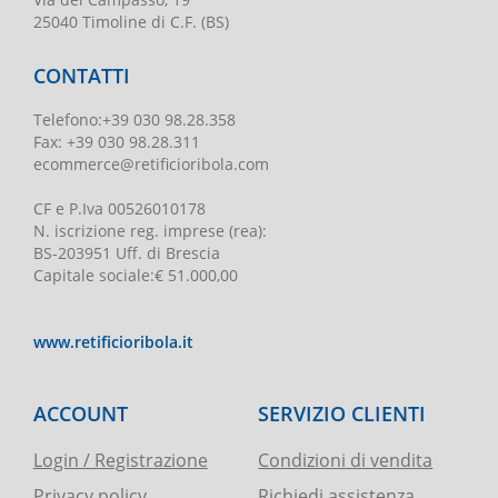
25040 Timoline di C.F. (BS)
CONTATTI
Telefono
:
+39 030 98.28.358
Fax:
+39 030 98.28.311
ecommerce@retificioribola.com
CF e P.Iva
00526010178
N. iscrizione reg. imprese
(rea):
BS-203951 Uff. di Brescia
Capitale sociale
:
€ 51.000,00
www.retificioribola.it
ACCOUNT
SERVIZIO CLIENTI
Login / Registrazione
Condizioni di vendita
Privacy policy
Richiedi assistenza