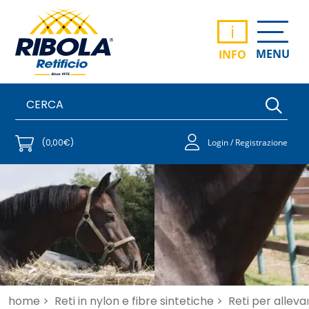
i
MENU
INFO
(0,00€)
Login / Registrazione
home >
Reti in nylon e fibre sintetiche >
Reti per allev