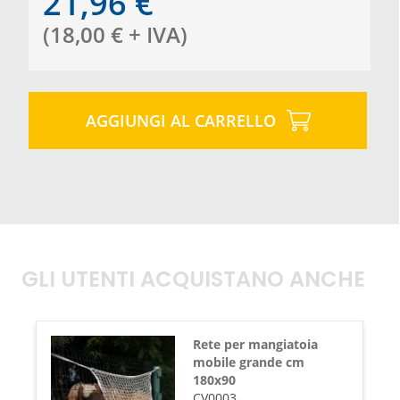
21,96
€
(
18,00
€
+ IVA
)
AGGIUNGI AL CARRELLO
GLI UTENTI ACQUISTANO ANCHE
Rete per mangiatoia
mobile grande cm
180x90
CV0003