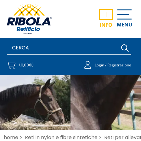
i
MENU
INFO
(0,00€)
Login / Registrazione
home >
Reti in nylon e fibre sintetiche >
Reti per allev