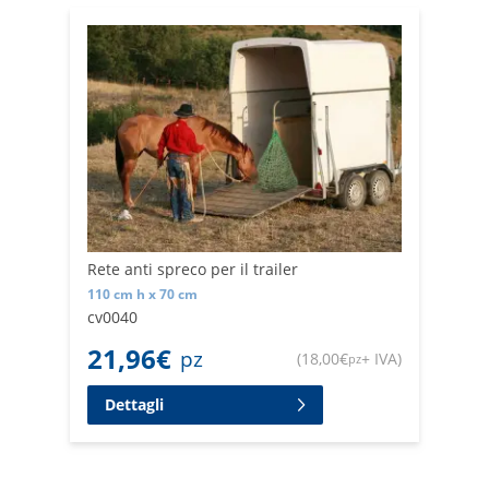
Rete anti spreco per il trailer
110 cm h x 70 cm
cv0040
21,96
€
pz
(
18,00
€
+ IVA
)
pz
Dettagli