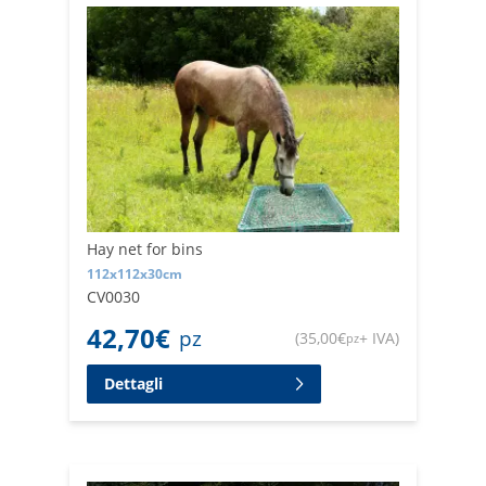
Hay net for bins
112x112x30cm
CV0030
42,70
€
pz
(
35,00
€
+ IVA
)
pz
Dettagli