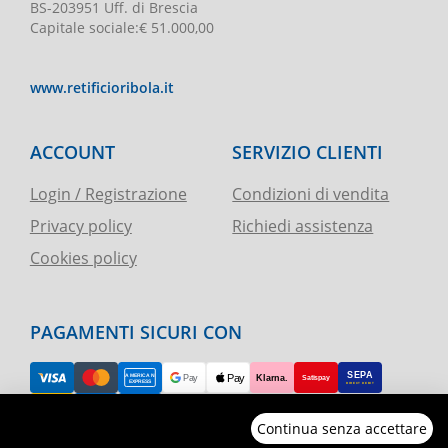
BS-203951 Uff. di Brescia
Capitale sociale
:
€ 51.000,00
www.retificioribola.it
ACCOUNT
SERVIZIO CLIENTI
Login / Registrazione
Condizioni di vendita
Privacy policy
Richiedi assistenza
Cookies policy
PAGAMENTI SICURI CON
Continua senza accettare