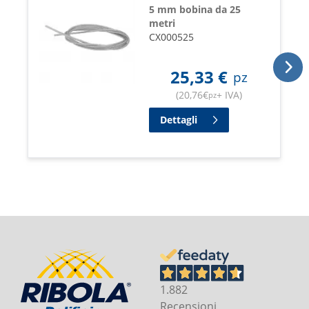
5 mm bobina da 25
metri
CX000525
25,33
€
pz
(
20,76
€
+ IVA
)
pz
Dettagli
1.882
Recensioni