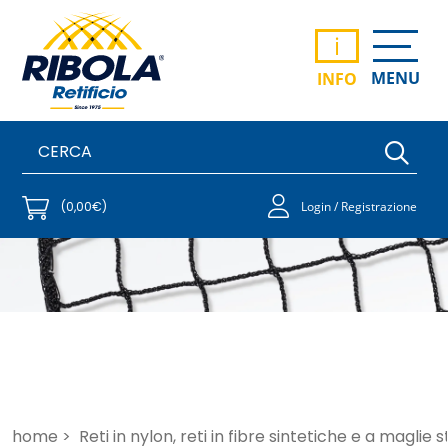
i
MENU
INFO
(0,00€)
Login / Registrazione
home >
Reti in nylon, reti in fibre sintetiche e a maglie 