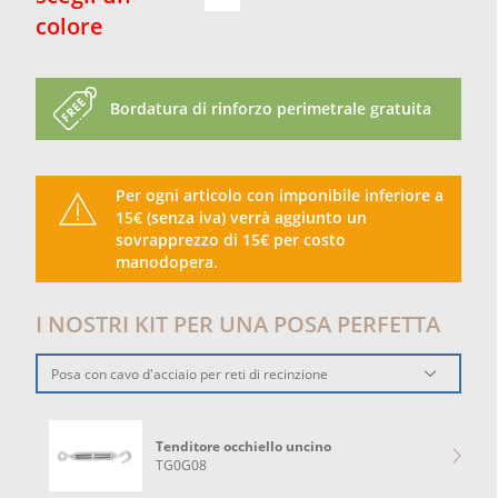
colore
Bordatura di rinforzo perimetrale gratuita
Per ogni articolo con imponibile inferiore a
15€ (senza iva) verrà aggiunto un
sovrapprezzo di 15€ per costo
manodopera.
I NOSTRI KIT PER UNA POSA PERFETTA
Posa con cavo d'acciaio per reti di recinzione
Tenditore occhiello uncino
TG0G08