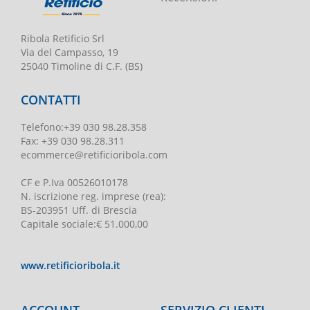
Ribola Retificio Srl
Via del Campasso, 19
25040 Timoline di C.F. (BS)
CONTATTI
Telefono
:
+39 030 98.28.358
Fax:
+39 030 98.28.311
ecommerce@retificioribola.com
CF e P.Iva
00526010178
N. iscrizione reg. imprese
(rea):
BS-203951 Uff. di Brescia
Capitale sociale
:
€ 51.000,00
www.retificioribola.it