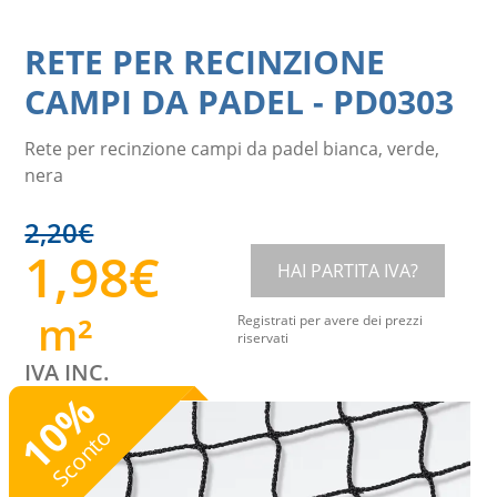
RETE PER RECINZIONE
CAMPI DA PADEL
-
PD0303
Rete per recinzione campi da padel bianca, verde,
nera
2,20
€
1,98
€
HAI PARTITA IVA?
m²
Registrati per avere dei prezzi
riservati
IVA INC.
%
10
Sconto