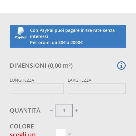
con corda in polietilene alta tenacità diam. 8 mm.
Specifica per i campi da tennis e polivalenti per la
protezione laterale che permette di evitare la
fuoriuscita delle palline da tennis.
Adatta anche come rete da recinzione campi da
Con PayPal puoi pagare in tre rate senza
tennis
interessi
Per ordini da 30€ a 2000€
Nel prezzo è comprensivo il taglio su misura e la
bordatura con corda perimetrale
DIMENSIONI
(
0,00
m²
)
LUNGHEZZA
LARGHEZZA
QUANTITÀ
COLORE
scegli un