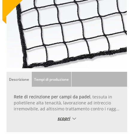
Descrizione
Tempi di produzione
Rete di recinzione per campi da padel
, tessuta in
polietilene alta tenacità, lavorazione ad intreccio
irremovibile, ad altissimo trattamento contro i raggi
UV per garantirne resistenza agli agenti atmosferici.
scopri
Di colore verde, bianco, nero con maglia cm 4,5x4,5 e
tessuta con filo del diametro di 2 mm. Confezione su
misura, completa di bordura su tutto il perimetro