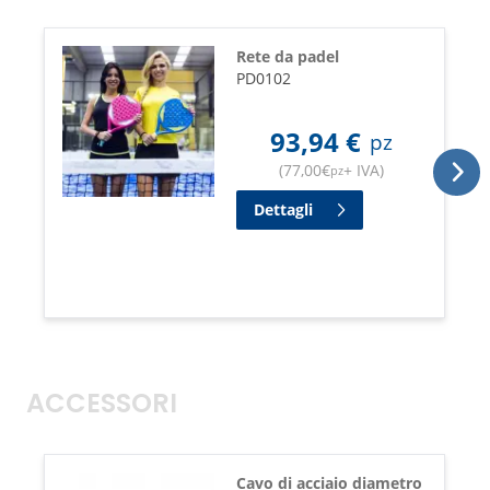
Rete da padel
PD0102
93,94
€
pz
(
77,00
€
+ IVA
)
pz
Dettagli
ACCESSORI
Cavo di acciaio diametro