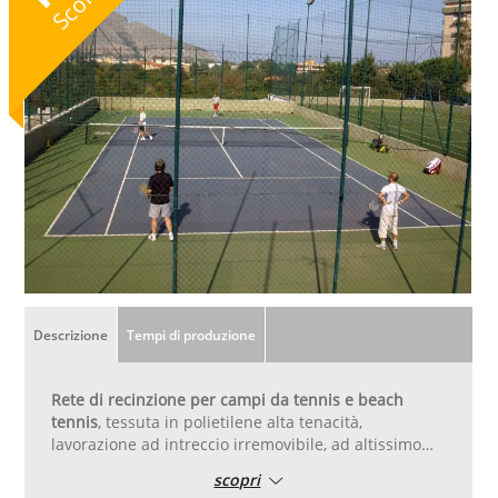
Sconto
Descrizione
Tempi di produzione
Rete di recinzione per campi da tennis e beach
tennis
, tessuta in polietilene alta tenacità,
lavorazione ad intreccio irremovibile, ad altissimo
trattamento contro i raggi UV per garantirne
scopri
resistenza agli agenti atmosferici. Di colore verde