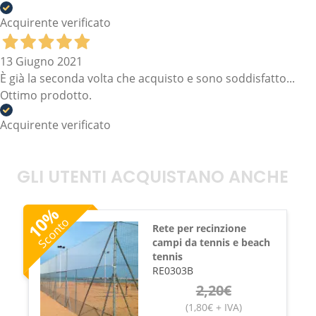
Acquirente verificato
13 Giugno 2021
È già la seconda volta che acquisto e sono soddisfatto...
Ottimo prodotto.
Acquirente verificato
GLI UTENTI ACQUISTANO ANCHE
%
10
Sconto
Rete per recinzione
campi da tennis e beach
tennis
RE0303B
2,20
€
(
1,80
€
+ IVA
)