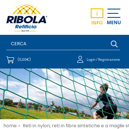
i
MENU
INFO
(0,00€)
Login / Registrazione
home >
Reti in nylon, reti in fibre sintetiche e a maglie 