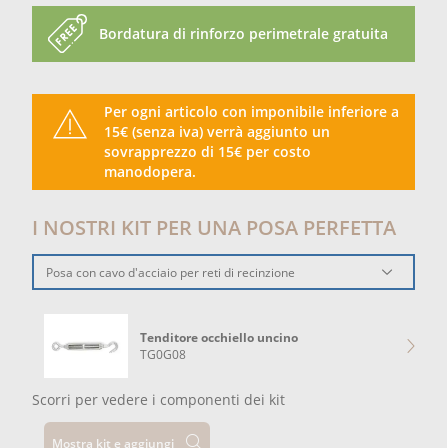
Bordatura di rinforzo perimetrale gratuita
Per ogni articolo con imponibile inferiore a
15€ (senza iva) verrà aggiunto un
sovrapprezzo di 15€ per costo
manodopera.
I NOSTRI KIT PER UNA POSA PERFETTA
Posa con cavo d'acciaio per reti di recinzione
Tenditore occhiello uncino
TG0G08
Scorri per vedere i componenti dei kit
Mostra kit e aggiungi