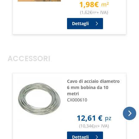
1,98
€
m²
(
1,62
€
+ IVA
)
m²
Dettagli
ACCESSORI
Cavo di acciaio diametro
6 mm bobina da 10
metri
CX000610
12,61
€
pz
(
10,34
€
+ IVA
)
pz
Dettagli