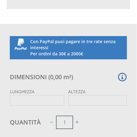
con maglia cm 4,5x4,5 e tessuta con filo del diametro
di 2 mm. Confezione su misura, completa di bordura
su tutto il perimetro con corda in polietilene alta
tenacità diam. 8 mm. Specifica per i campi da tennis
e polivalenti per la protezione laterale che permette
di evitare la fuoriuscita delle palline da tennis.
Adatta anche come rete da recinzione campi da
Con PayPal puoi pagare in tre rate senza
padel
interessi
Per ordini da 30€ a 2000€
Nel prezzo è comprensivo il taglio su misura e la
bordatura con corda perimetrale
DIMENSIONI
(
0,00
m²
)
LUNGHEZZA
ALTEZZA
QUANTITÀ