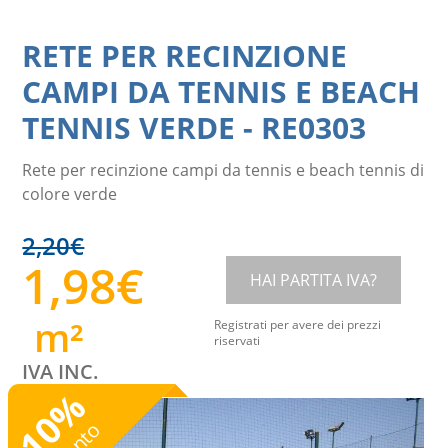
RETE PER RECINZIONE
CAMPI DA TENNIS E BEACH
TENNIS VERDE
-
RE0303
Rete per recinzione campi da tennis e beach tennis di
colore verde
2,20
€
1,98
€
HAI PARTITA IVA?
m²
Registrati per avere dei prezzi
riservati
IVA INC.
%
10