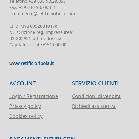
Telefono
:
+39 030 98.28.358
Fax:
+39 030 98.28.311
ecommerce@retificioribola.com
CF e P.Iva
00526010178
N. iscrizione reg. imprese
(rea):
BS-203951 Uff. di Brescia
Capitale sociale
:
€ 51.000,00
www.retificioribola.it
ACCOUNT
SERVIZIO CLIENTI
Login / Registrazione
Condizioni di vendita
Privacy policy
Richiedi assistenza
Cookies policy