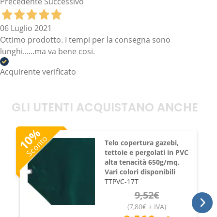
Precedente
Successivo
06 Luglio 2021
Ottimo prodotto. I tempi per la consegna sono
lunghi......ma va bene cosi.
Acquirente verificato
GLI UTENTI ACQUISTANO ANCHE
%
10
Sconto
Telo copertura gazebi,
tettoie e pergolati in PVC
alta tenacità 650g/mq.
Vari colori disponibili
TTPVC-17T
9,52
€
(
7,80
€
+ IVA
)