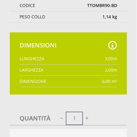
CODICE
TTOMBR90-BD
PESO COLLO
1,14
kg
DIMENSIONI
LUNGHEZZA
3,00
m
LARGHEZZA
2,00
m
DIMENSIONE
6,00
m²
QUANTITÀ