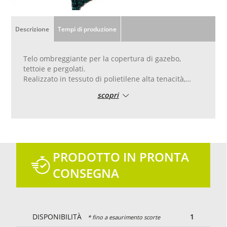
Descrizione
Tempi di produzione
Telo ombreggiante per la copertura di gazebo,
tettoie e pergolati.
Realizzato in tessuto di polietilene alta tenacità,
peso 190g/mq.
scopri
Ombreggiamento 90%.
Colore verde con bordatura perimetrale con corda
diam. 8mm.
Il telo non è impermeabile ma è un telo in tessuto
fitto di polietilene
PRODOTTO IN PRONTA
CONSEGNA
DISPONIBILITÀ
1
* fino a esaurimento scorte