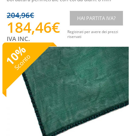
204,96
€
HAI PARTITA IVA?
184,46
€
Registrati per avere dei prezzi
riservati
IVA INC.
%
10
Sconto