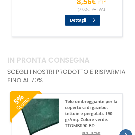
8,56
€
m²
(
7,02
€
+ IVA
)
m²
Dettagli
IN PRONTA CONSEGNA
SCEGLI I NOSTRI PRODOTTO E RISPARMIA
FINO AL 70%
%
Sconto
5
Telo ombreggiante per la
copertura di gazebo,
tettoie e pergolati. 190
gr/mq. Colore verde.
TTOMBR90-BD
81,13
€