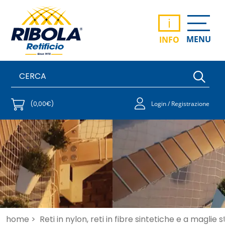
i
MENU
INFO
(0,00€)
Login / Registrazione
home >
Reti in nylon, reti in fibre sintetiche e a maglie 