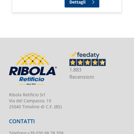
Dettagli
1.883
Recensioni
Ribola Retificio Srl
Via del Campasso, 19
25040 Timoline di C.F. (BS)
CONTATTI
Telefono
:
+39 030 98.28.358