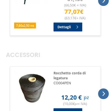
(
66,50
€
+ IVA
)
77,07
€
(
63,17
€
+ IVA
)
7,60
x
2,50
mt
Dettagli
ACCESSORI
Rocchetto corda di
legatura
CO004PEN
12,20
€
pz
(
10,00
€
+ IVA
)
pz