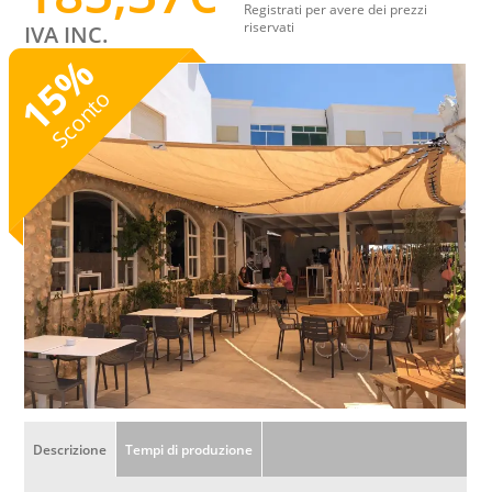
Registrati per avere dei prezzi
riservati
IVA INC.
%
15
Sconto
Descrizione
Tempi di produzione