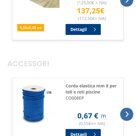
(
125,00
€
+ IVA
)
137,25
€
(
112,50
€
+ IVA
)
5,00
x
5,00
mt
Dettagli
ACCESSORI
Corda elastica mm 8 per
teli e reti piscine
CO008EP
0,67
€
m
(
0,55
€
+ IVA
)
m
Dettagli