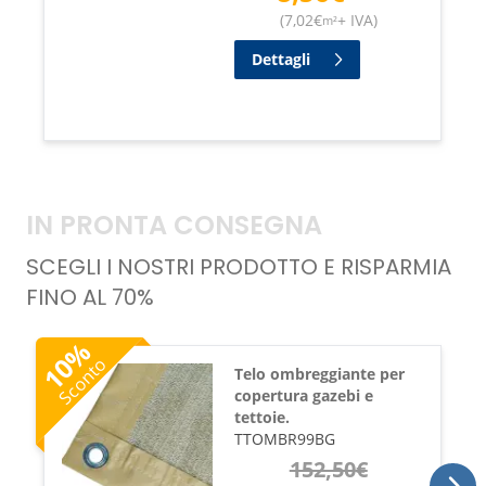
(
7,02
€
+ IVA
)
m²
Dettagli
IN PRONTA CONSEGNA
SCEGLI I NOSTRI PRODOTTO E RISPARMIA
FINO AL 70%
%
10
Sconto
Telo ombreggiante per
copertura gazebi e
tettoie.
TTOMBR99BG
152,50
€