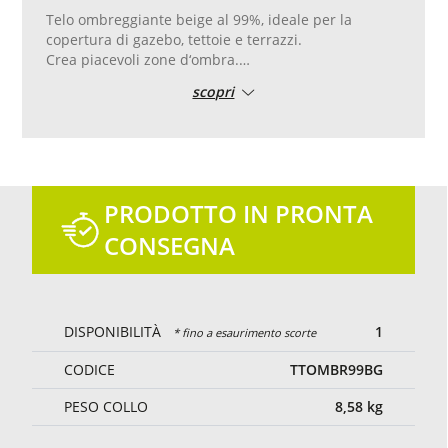
Telo ombreggiante beige al 99%, ideale per la
copertura di gazebo, tettoie e terrazzi.
Crea piacevoli zone d‘ombra.
Il telo ombreggiante è di colore beige, naturale si
scopri
adatta perfettamente all‘ambiente esterno.
Peso 235 g al metro quadro.
Confezione e taglio su misura con bordatura in pvc
colore beige, occhielli da 17 mm posati ogni 50 cm
su tutto il perimetro.
Rinforzi sugli angoli.
PRODOTTO IN PRONTA
CONSEGNA
DISPONIBILITÀ
1
* fino a esaurimento scorte
CODICE
TTOMBR99BG
PESO COLLO
8,58
kg