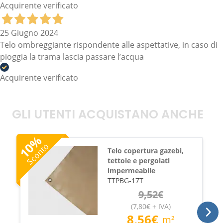
Acquirente verificato
25 Giugno 2024
Telo ombreggiante rispondente alle aspettative, in caso di
pioggia la trama lascia passare l’acqua
Acquirente verificato
GLI UTENTI ACQUISTANO ANCHE
%
10
Sconto
Telo copertura gazebi,
tettoie e pergolati
impermeabile
TTPBG-17T
9,52
€
(
7,80
€
+ IVA
)
8,56
€
m²