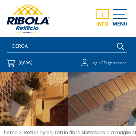
i
MENU
INFO
(0,00€)
Login / Registrazione
home >
Reti in nylon, reti in fibre sintetiche e a maglie 