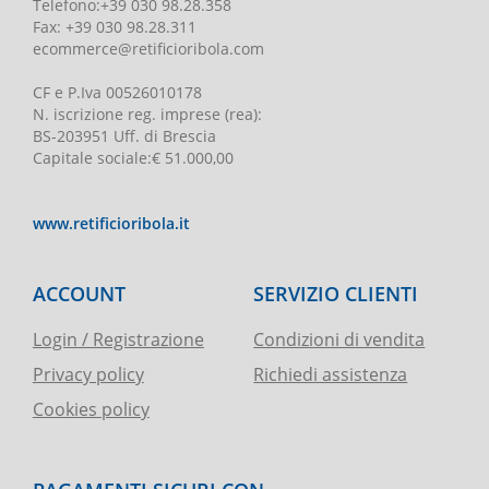
Telefono
:
+39 030 98.28.358
Fax:
+39 030 98.28.311
ecommerce@retificioribola.com
CF e P.Iva
00526010178
N. iscrizione reg. imprese
(rea):
BS-203951 Uff. di Brescia
Capitale sociale
:
€ 51.000,00
www.retificioribola.it
ACCOUNT
SERVIZIO CLIENTI
Login / Registrazione
Condizioni di vendita
Privacy policy
Richiedi assistenza
Cookies policy