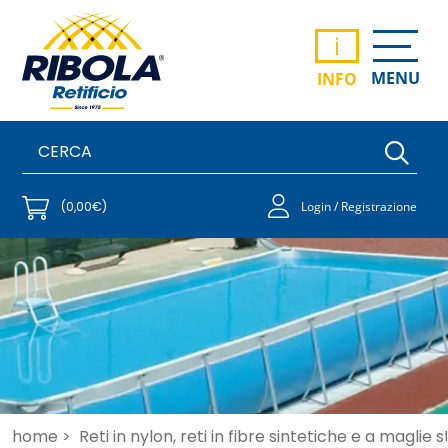
i
MENU
INFO
(0,00€)
Login / Registrazione
home >
Reti in nylon, reti in fibre sintetiche e a maglie 