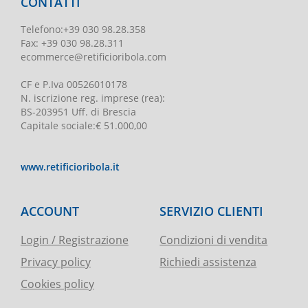
CONTATTI
Telefono
:
+39 030 98.28.358
Fax:
+39 030 98.28.311
ecommerce@retificioribola.com
CF e P.Iva
00526010178
N. iscrizione reg. imprese
(rea):
BS-203951 Uff. di Brescia
Capitale sociale
:
€ 51.000,00
www.retificioribola.it
ACCOUNT
SERVIZIO CLIENTI
Login / Registrazione
Condizioni di vendita
Privacy policy
Richiedi assistenza
Cookies policy