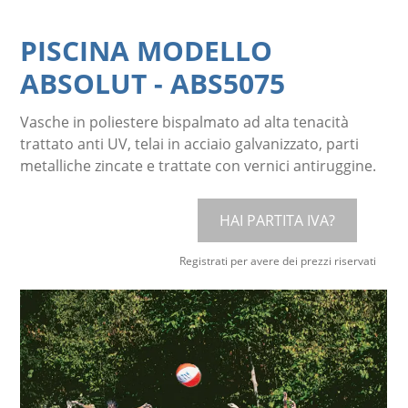
PISCINA MODELLO
ABSOLUT
-
ABS5075
Vasche in poliestere bispalmato ad alta tenacità
trattato anti UV, telai in acciaio galvanizzato, parti
metalliche zincate e trattate con vernici antiruggine.
HAI PARTITA IVA?
Registrati per avere dei prezzi riservati