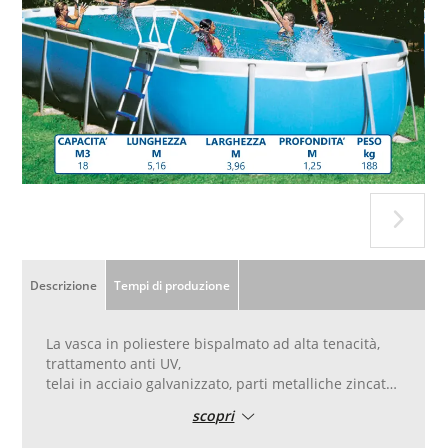
Descrizione
Tempi di produzione
La vasca in poliestere bispalmato ad alta tenacità,
trattamento anti UV,
telai in acciaio galvanizzato, parti metalliche zincate
e trattate con vernici antiruggine. Bordo superiore
scopri
da 20 cm per conferire robustezza e comfort alla
piscina.