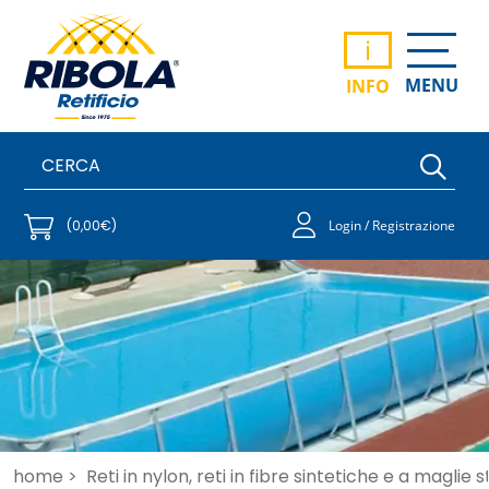
i
MENU
INFO
(0,00€)
Login / Registrazione
home >
Reti in nylon, reti in fibre sintetiche e a maglie 