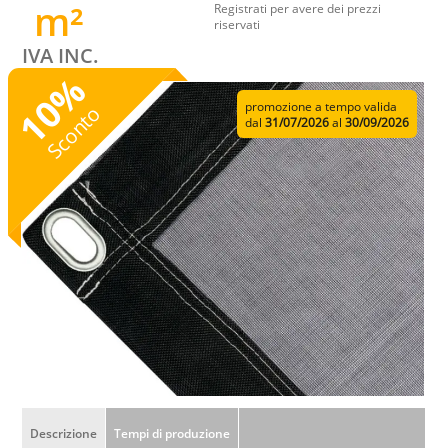
m²
Registrati per avere dei prezzi
riservati
IVA INC.
%
10
promozione a tempo valida
Sconto
dal
31/07/2026
al
30/09/2026
Descrizione
Tempi di produzione