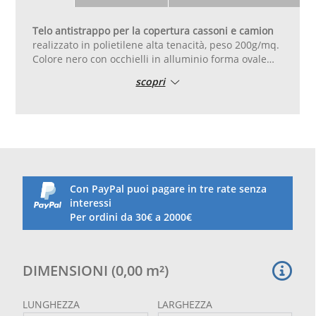
Telo antistrappo per la copertura cassoni e camion
realizzato in polietilene alta tenacità, peso 200g/mq.
Colore nero con occhielli in alluminio forma ovale
dimensione 40x20 mm posati ogni 50 cm. Triplo orlo
scopri
di rinforzo realizzato ripiegando il tessuto. Il telo è
antistrappo ovvero è tessuto in modo tale che anche
in caso di lacerazioni, lo strappo non si allarghi ma
rimanga sempre uguale.
Con PayPal puoi pagare in tre rate senza
interessi
Per ordini da 30€ a 2000€
DIMENSIONI
(
0,00
m²
)
LUNGHEZZA
LARGHEZZA