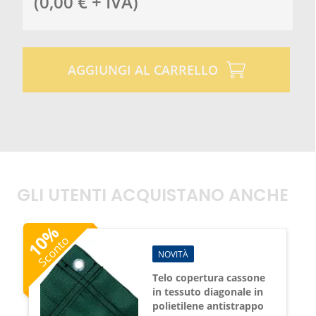
(
0,00
€
+ IVA
)
AGGIUNGI AL CARRELLO
GLI UTENTI ACQUISTANO ANCHE
%
10
Sconto
NOVITÀ
Telo copertura cassone
in tessuto diagonale in
polietilene antistrappo