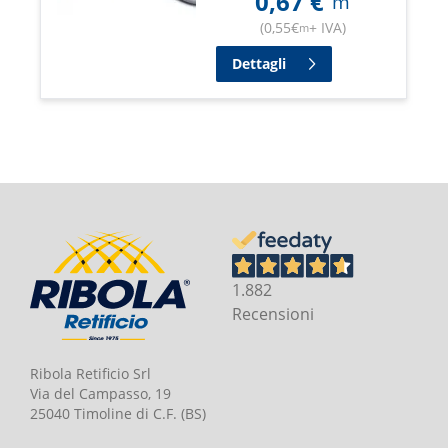
0,67
€
m
(
0,55
€
+ IVA
)
m
Dettagli
1.882
Recensioni
Ribola Retificio Srl
Via del Campasso, 19
25040 Timoline di C.F. (BS)