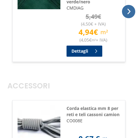
verde/nero
CMDIAG
5,49
€
(
4,50
€
+ IVA
)
4,94
€
m²
(
4,05
€
+ IVA
)
m²
Dettagli
ACCESSORI
Corda elastica mm 8 per
reti e teli cassoni camion
CO008E