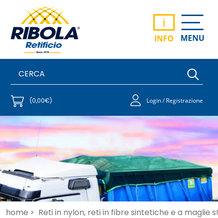
i
MENU
INFO
(0,00€)
Login / Registrazione
home >
Reti in nylon, reti in fibre sintetiche e a maglie 