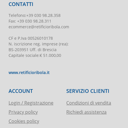
CONTATTI
Telefono
:
+39 030 98.28.358
Fax:
+39 030 98.28.311
ecommerce@retificioribola.com
CF e P.Iva
00526010178
N. iscrizione reg. imprese
(rea):
BS-203951 Uff. di Brescia
Capitale sociale
:
€ 51.000,00
www.retificioribola.it
ACCOUNT
SERVIZIO CLIENTI
Login / Registrazione
Condizioni di vendita
Privacy policy
Richiedi assistenza
Cookies policy