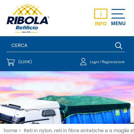
i
MENU
INFO
(0,00€)
Login / Registrazione
home >
Reti in nylon, reti in fibre sintetiche e a maglie 