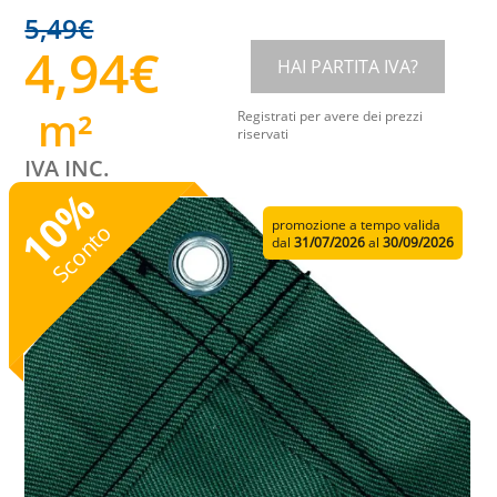
5,49
€
4,94
€
HAI PARTITA IVA?
m²
Registrati per avere dei prezzi
riservati
IVA INC.
%
10
promozione a tempo valida
Sconto
dal
31/07/2026
al
30/09/2026