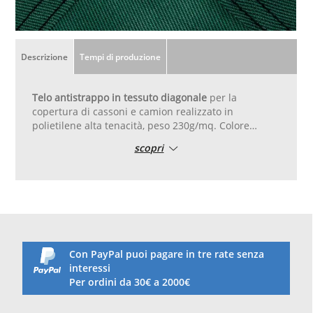
Descrizione
Tempi di produzione
Telo antistrappo in tessuto diagonale
per la
copertura di cassoni e camion realizzato in
polietilene alta tenacità, peso 230g/mq. Colore
verde/nero. Con occhielli in alluminio forma tonda
scopri
diametro 17 mm posati ogni 50 cm. Perimetro con
triplo orlo di rinforzo realizzato ripiegando il
tessuto.
Il telo non è impermeabile ma è un telo in tessuto
diagonale di polietilene. E' antistrappo ovvero è
tessuto in modo tale che anche in caso di
lacerazioni, lo strappo non si allarghi ma rimanga
sempre uguale.
Con PayPal puoi pagare in tre rate senza
Ombreggiamento 90% - Riduzione vento 95%
interessi
Massimo trattamento ai raggi UV
Per ordini da 30€ a 2000€