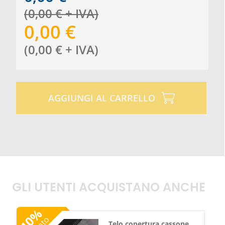
(
0,00
€
+ IVA
)
0,00
€
(
0,00
€
+ IVA
)
AGGIUNGI AL CARRELLO
GLI UTENTI ACQUISTANO ANCHE
%
10
Telo copertura cassone