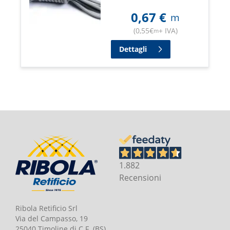
0,67
€
m
(
0,55
€
+ IVA
)
m
Dettagli
1.882
Recensioni
Ribola Retificio Srl
Via del Campasso, 19
25040 Timoline di C.F. (BS)