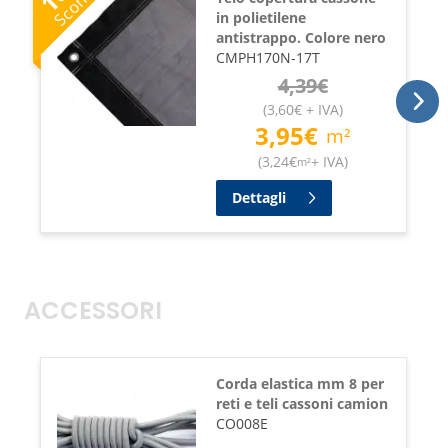
Sconto
in polietilene
antistrappo. Colore nero
CMPH170N-17T
4,39
€
(
3,60
€
+ IVA
)
3,95
€
m²
(
3,24
€
+ IVA
)
m²
Dettagli
ACCESSORI
Corda elastica mm 8 per
reti e teli cassoni camion
CO008E