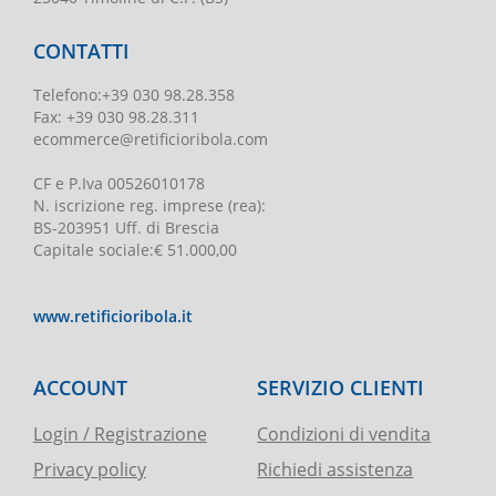
CONTATTI
Telefono
:
+39 030 98.28.358
Fax:
+39 030 98.28.311
ecommerce@retificioribola.com
CF e P.Iva
00526010178
N. iscrizione reg. imprese
(rea):
BS-203951 Uff. di Brescia
Capitale sociale
:
€ 51.000,00
www.retificioribola.it
ACCOUNT
SERVIZIO CLIENTI
Login / Registrazione
Condizioni di vendita
Privacy policy
Richiedi assistenza