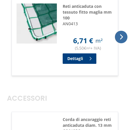
Reti anticaduta con
tessuto fitto maglia mm
100
AN0413
6,71
€
m²
(
5,50
€
+ IVA
)
m²
Dettagli
ACCESSORI
Corda di ancoraggio reti
anticaduta diam. 13 mm