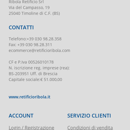
Ribola Retificio Srl
Via del Campasso, 19
25040 Timoline di C.F. (BS)
CONTATTI
Telefono
:
+39 030 98.28.358
Fax:
+39 030 98.28.311
ecommerce@retificioribola.com
CF e P.Iva
00526010178
N. iscrizione reg. imprese
(rea):
BS-203951 Uff. di Brescia
Capitale sociale
:
€ 51.000,00
www.retificioribola.it
ACCOUNT
SERVIZIO CLIENTI
Login / Registrazione
Condizioni di vendita