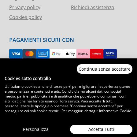
Privacy policy
Richiedi assistenza
Cookies policy
PAGAMENTI SICURI CON
Continua senza accettare
RESO FACILE
Cookies sotto controllo
Utilizziamo cookies anche di terze parti per migliorare l'esperienza utente
ASSISTENZA TELEFONICA E CHAT
e personalizzare contenuti e ads. Condividiamo alcuni dati con social
media, partner pubblicitari e di analitica che potrebbero combinarli con
altri dati che hai fornito usando i loro servizi. Puoi accettarli tutti,
SPEDIZIONI CELERI
personalizzare le tipologie o premere "Continua senza accettare" per
proseguire coi soli cookie tecnici. Per maggiori dettagli:
Informativa Cookie
.
Spedizioni con corriere espresso in tutta Italia
T.immagine | agenzia di marketing
Personalizza
Accetta Tutti