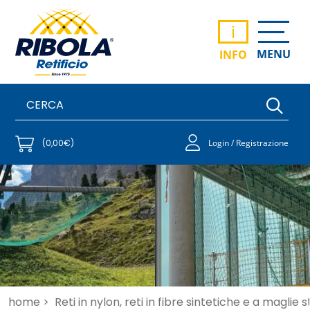
i
MENU
INFO
(0,00€)
Login / Registrazione
home >
Reti in nylon, reti in fibre sintetiche e a maglie 