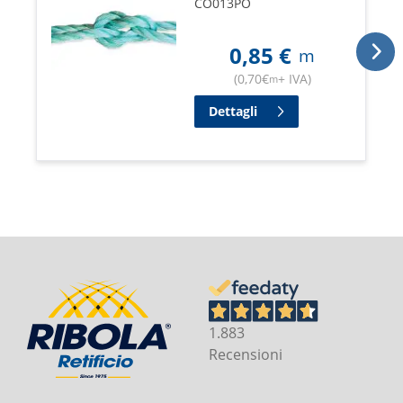
CO013PO
0,85
€
m
(
0,70
€
+ IVA
)
m
Dettagli
1.883
Recensioni