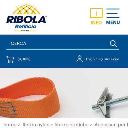
i
MENU
INFO
(0,00€)
Login / Registrazione
home >
Reti in nylon e fibre sintetiche >
Accessori per 