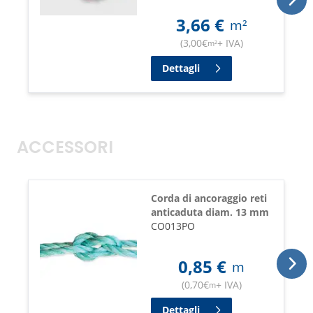
3,66
€
m²
(
3,00
€
+ IVA
)
m²
Dettagli
ACCESSORI
Corda di ancoraggio reti
anticaduta diam. 13 mm
CO013PO
0,85
€
m
(
0,70
€
+ IVA
)
m
Dettagli