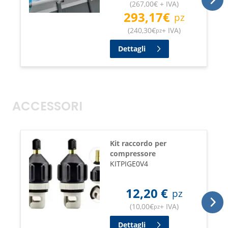
(
267,00
€
+ IVA
)
293,17
€
pz
(
240,30
€
+ IVA
)
pz
Dettagli
ACCESSORI
Kit raccordo per
compressore
KITPIGE0V4
12,20
€
pz
(
10,00
€
+ IVA
)
pz
Dettagli