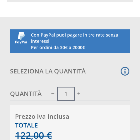
formano sul telo di copertura durante i mesi di
inutilizzo.
Di forma tonda con diametro 80 cm. Lunghezza mt.
4
Si consiglia l'acquisto di un kit di raccordo per
Con PayPal puoi pagare in tre rate senza
gonfiaggio con compressore oppure pompa apposita
interessi
per gonfiabili piscina
Per ordini da 30€ a 2000€
SELEZIONA LA QUANTITÀ
QUANTITÀ
Prezzo Iva Inclusa
TOTALE
122,00
€