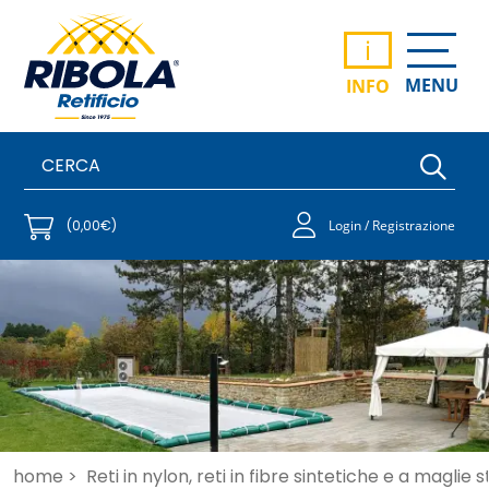
i
MENU
INFO
(0,00€)
Login / Registrazione
home >
Reti in nylon, reti in fibre sintetiche e a maglie 