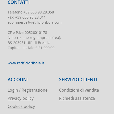
CONTATTI
Telefono
:
+39 030 98.28.358
Fax:
+39 030 98.28.311
ecommerce@retificioribola.com
CF e P.Iva
00526010178
N. iscrizione reg. imprese
(rea):
BS-203951 Uff. di Brescia
Capitale sociale
:
€ 51.000,00
www.retificioribola.it
ACCOUNT
SERVIZIO CLIENTI
Login / Registrazione
Condizioni di vendita
Privacy policy
Richiedi assistenza
Cookies policy