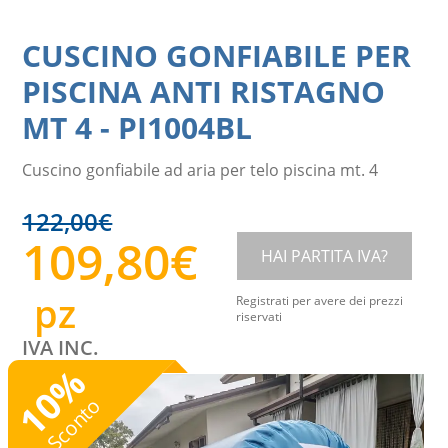
CUSCINO GONFIABILE PER
PISCINA ANTI RISTAGNO
MT 4
-
PI1004BL
Cuscino gonfiabile ad aria per telo piscina mt. 4
122,00
€
109,80
€
HAI PARTITA IVA?
pz
Registrati per avere dei prezzi
riservati
IVA INC.
%
10
Sconto