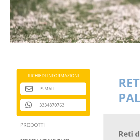
RICHIEDI INFORMAZIONI
RET
E-MAIL
PA
3334870763
PRODOTTI
Reti 