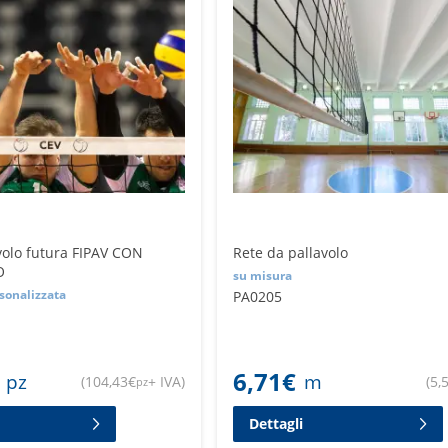
volo futura FIPAV CON
Rete da pallavolo
O
su misura
sonalizzata
PA0205
6,71
€
pz
m
(
104,43
€
+ IVA
)
(
5,
pz
Dettagli