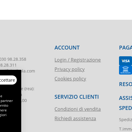
ACCOUNT
PAGA
030 98.28.358
Login / Registrazione
98.28.311
Privacy policy
tificioribola.com
Cookies policy
ccettare
26010178
RESO
reg. imprese
(rea):
. di Brescia
SERVIZIO CLIENTI
 e
ASSI
le
:
€ 51.000,00
 partner
ornito
SPED
Condizioni di vendita
emere
iori
Richiedi assistenza
Spediz
ibola.it
T.imma