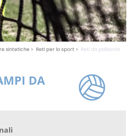
bre sintetiche >
Reti per lo sport >
Reti da pallavolo
AMPI DA
nali