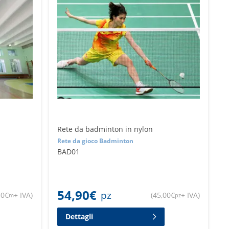
Rete da badminton in nylon
Rete da gioco Badminton
BAD01
54,90
€
pz
50
€
+ IVA
)
(
45,00
€
+ IVA
)
m
pz
Dettagli