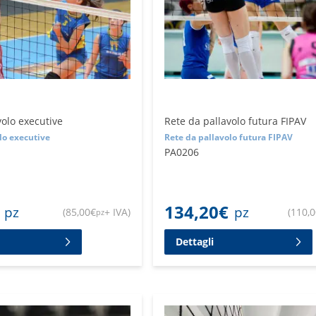
volo executive
Rete da pallavolo futura FIPAV
lo executive
Rete da pallavolo futura FIPAV
PA0206
134,20
€
pz
pz
(
85,00
€
+ IVA
)
(
110,
pz
Dettagli