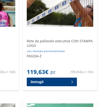
Rete da pallavolo executive CON STAMPA
LOGO
con stampa personalizzata
PA0204-Z
119,63
€
pz
00
€
+ IVA
)
(
98,06
€
+ IVA
)
pz
pz
Dettagli