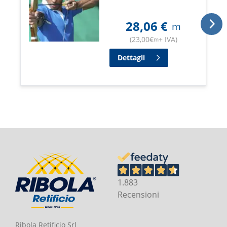
28,06
€
m
(
23,00
€
+ IVA
)
m
Dettagli
1.883
Recensioni
Ribola Retificio Srl