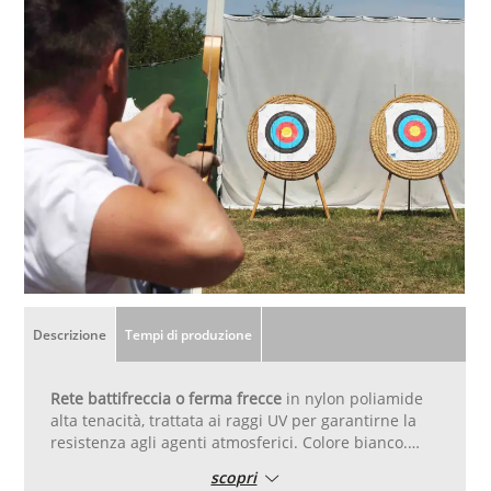
Descrizione
Tempi di produzione
Rete battifreccia o ferma frecce
in nylon poliamide
alta tenacità, trattata ai raggi UV per garantirne la
resistenza agli agenti atmosferici. Colore bianco.
Altezza standard metri 3,20, lunghezza metri 20. Da
scopri
utilizzare appesa come barriera ferma frecce dietro