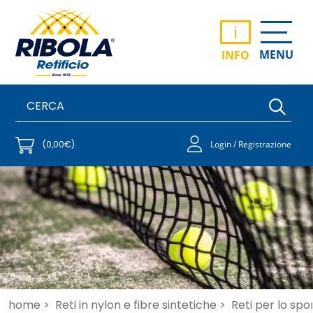
i
MENU
INFO
(0,00€)
Login / Registrazione
home >
Reti in nylon e fibre sintetiche >
Reti per lo spo