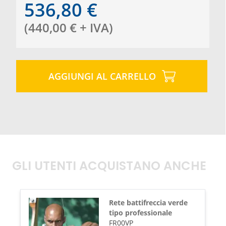
536,80
€
(
440,00
€
+ IVA
)
AGGIUNGI AL CARRELLO
GLI UTENTI ACQUISTANO ANCHE
Rete battifreccia verde
tipo professionale
FR00VP