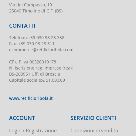
Via del Campasso, 19
25040 Timoline di C.F. (BS)
CONTATTI
Telefono
:
+39 030 98.28.358
Fax:
+39 030 98.28.311
ecommerce@retificioribola.com
CF e P.Iva
00526010178
N. iscrizione reg. imprese
(rea):
BS-203951 Uff. di Brescia
Capitale sociale
:
€ 51.000,00
www.retificioribola.it
ACCOUNT
SERVIZIO CLIENTI
Login / Registrazione
Condizioni di vendita