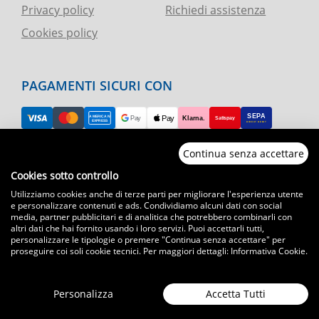
Privacy policy
Richiedi assistenza
Cookies policy
PAGAMENTI SICURI CON
Continua senza accettare
RESO FACILE
Cookies sotto controllo
Utilizziamo cookies anche di terze parti per migliorare l'esperienza utente
ASSISTENZA TELEFONICA E CHAT
e personalizzare contenuti e ads. Condividiamo alcuni dati con social
media, partner pubblicitari e di analitica che potrebbero combinarli con
altri dati che hai fornito usando i loro servizi. Puoi accettarli tutti,
SPEDIZIONI CELERI
personalizzare le tipologie o premere "Continua senza accettare" per
proseguire coi soli cookie tecnici. Per maggiori dettagli:
Informativa Cookie
.
Spedizioni con corriere espresso in tutta Italia
T.immagine | agenzia di marketing
Personalizza
Accetta Tutti