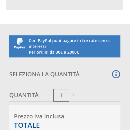
i paglioni battifreccia. Tessitura per uso agonstico,
modello tipo professonale, anche per archi
compound.
Con PayPal puoi pagare in tre rate senza
interessi
Per ordini da 30€ a 2000€
SELEZIONA LA QUANTITÀ
QUANTITÀ
Prezzo Iva Inclusa
TOTALE