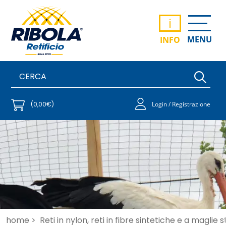
i
MENU
INFO
(0,00€)
Login / Registrazione
home >
Reti in nylon, reti in fibre sintetiche e a maglie 