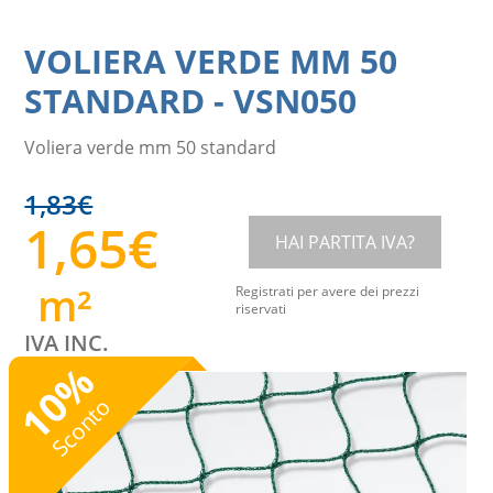
VOLIERA VERDE MM 50
STANDARD
-
VSN050
Voliera verde mm 50 standard
1,83
€
1,65
€
HAI PARTITA IVA?
m²
Registrati per avere dei prezzi
riservati
IVA INC.
%
10
Sconto