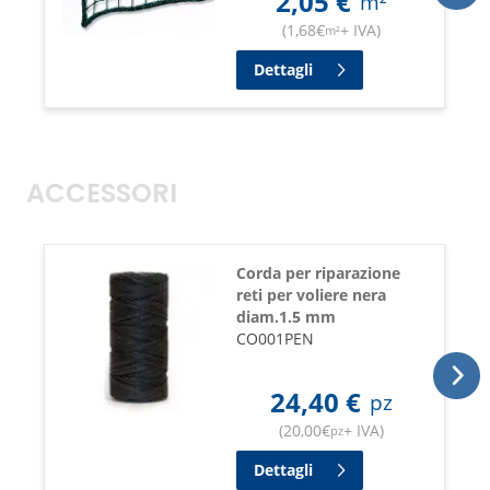
2,05
€
m²
(
1,68
€
+ IVA
)
m²
Dettagli
ACCESSORI
Corda per riparazione
reti per voliere nera
diam.1.5 mm
CO001PEN
24,40
€
pz
(
20,00
€
+ IVA
)
pz
Dettagli