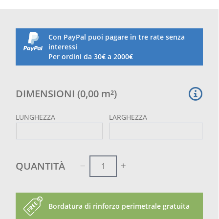
presentare giunzioni diagonali per raggiungere la
misura ordinata.
Tale giuntura non pregiudica la tenuta della rete
anzi la rinforza su tutta la diagonale.
Con PayPal puoi pagare in tre rate senza
Non indicata per i pappagalli
interessi
Per ordini da 30€ a 2000€
DIMENSIONI
(
0,00
m²
)
LUNGHEZZA
LARGHEZZA
QUANTITÀ
Bordatura di rinforzo perimetrale gratuita