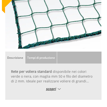
Descrizione
Tempi di produzione
Rete per voliera standard
disponibile nei colori
verde o nera, con maglia mm 50 e filo del diametro
di 2 mm. Ideale per realizzare voliere di grandi
dimensioni. Tagliata su misura e cucita con corda
scopri
diametro 8 mm su tutto il perimetro.
La rete viene fatta a telaio in caso di misure
superiori alla dimensione del telaio la rete potrebbe