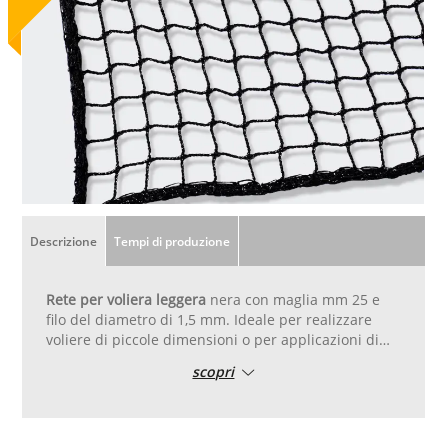
Descrizione
Tempi di produzione
Rete per voliera leggera
nera con maglia mm 25 e
filo del diametro di 1,5 mm. Ideale per realizzare
voliere di piccole dimensioni o per applicazioni di
tipo leggero. Tagliata su misura e cucita con corda
scopri
diametro 8 mm su tutto il perimetro. Uso consigliato
per uccelli di piccola taglia.
La rete viene fatta a telaio in caso di misure