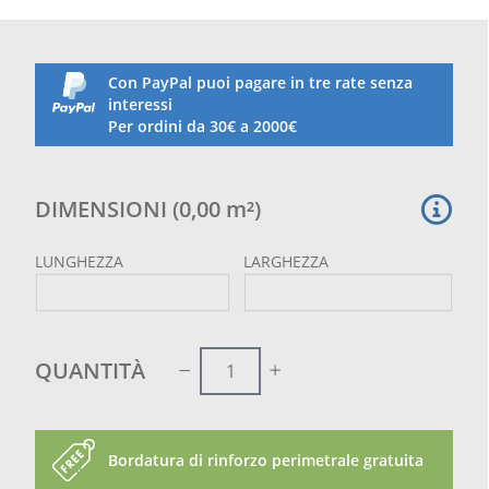
superiori alla dimensione del telaio la rete potrebbe
presentare giunzioni diagonali per raggiungere la
misura ordinata.
Tale giuntura non pregiudica la tenuta della rete
Con PayPal puoi pagare in tre rate senza
anzi la rinforza su tutta la diagonale
interessi
Non indicata per i pappagalli
Per ordini da 30€ a 2000€
DIMENSIONI
(
0,00
m²
)
LUNGHEZZA
LARGHEZZA
QUANTITÀ
Bordatura di rinforzo perimetrale gratuita