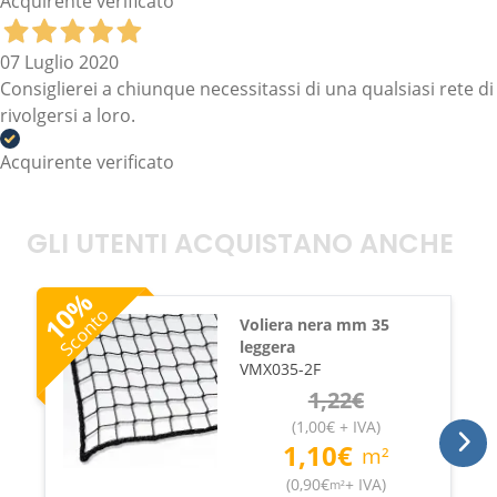
Acquirente verificato
07 Luglio 2020
Consiglierei a chiunque necessitassi di una qualsiasi rete di
rivolgersi a loro.
Acquirente verificato
GLI UTENTI ACQUISTANO ANCHE
%
10
Sconto
Voliera nera mm 35
leggera
VMX035-2F
1,22
€
(
1,00
€
+ IVA
)
1,10
€
m²
(
0,90
€
+ IVA
)
m²