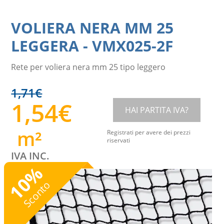
VOLIERA NERA MM 25
LEGGERA
-
VMX025-2F
Rete per voliera nera mm 25 tipo leggero
1,71
€
1,54
€
HAI PARTITA IVA?
m²
Registrati per avere dei prezzi
riservati
IVA INC.
%
10
Sconto