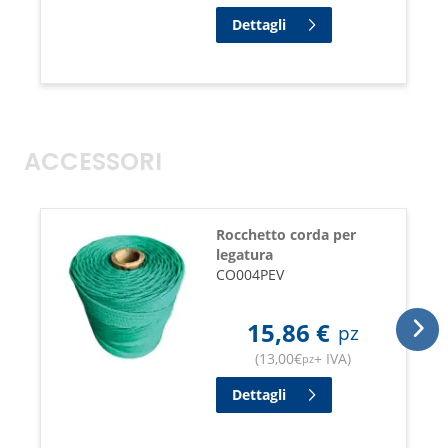
Dettagli
ACCESSORI
Rocchetto corda per
legatura
CO004PEV
15,86
€
pz
(
13,00
€
+ IVA
)
pz
Dettagli