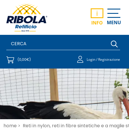
i
MENU
INFO
(0,00€)
Login / Registrazione
home >
Reti in nylon, reti in fibre sintetiche e a maglie 