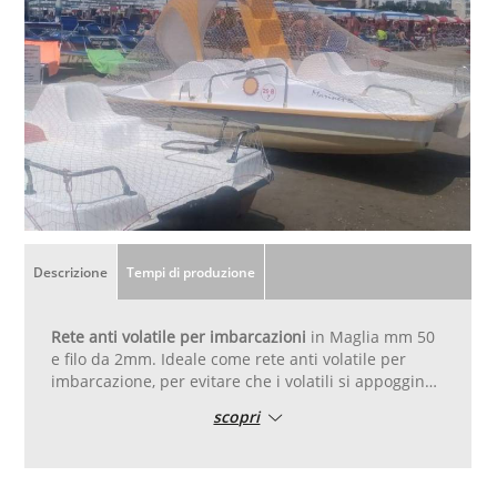
Descrizione
Tempi di produzione
Rete anti volatile per imbarcazioni
in Maglia mm 50
e filo da 2mm. Ideale come rete anti volatile per
imbarcazione, per evitare che i volatili si appoggino
sull‘imbarcazione. Tagliata su misura, bordata e
scopri
rifinita con corda piombata cucita su tutto il
perimetro per facilitare la messa in posa della rete.
Dimensione metri 4x3. Tessuta in polietilene alta
tenacità , trattato ai raggi UV e resistente agli agenti