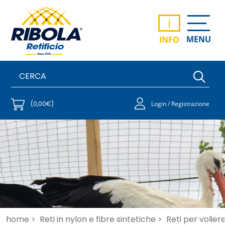
i
MENU
INFO
(0,00€)
Login / Registrazione
home >
Reti in nylon e fibre sintetiche >
Reti per voliere