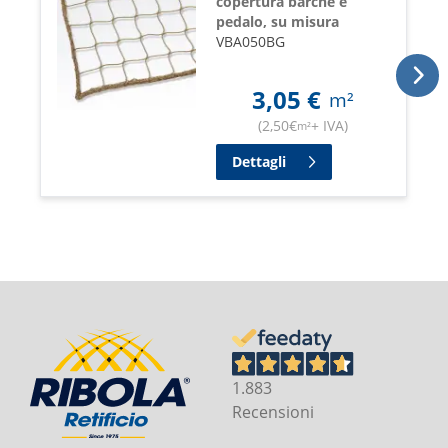
copertura barche e
pedalo, su misura
VBA050BG
3,05
€
m²
(
2,50
€
+ IVA
)
m²
Dettagli
1.883
Recensioni