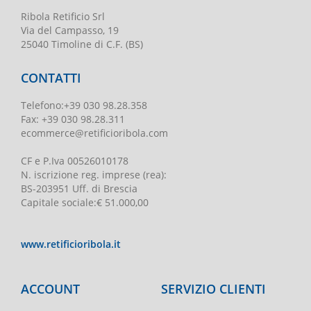
Ribola Retificio Srl
Via del Campasso, 19
25040 Timoline di C.F. (BS)
CONTATTI
Telefono
:
+39 030 98.28.358
Fax:
+39 030 98.28.311
ecommerce@retificioribola.com
CF e P.Iva
00526010178
N. iscrizione reg. imprese
(rea):
BS-203951 Uff. di Brescia
Capitale sociale
:
€ 51.000,00
www.retificioribola.it
ACCOUNT
SERVIZIO CLIENTI