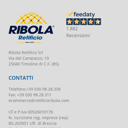
1.882
Recensioni
Ribola Retificio Srl
Via del Campasso, 19
25040 Timoline di C.F. (BS)
CONTATTI
Telefono
:
+39 030 98.28.358
Fax:
+39 030 98.28.311
ecommerce@retificioribola.com
CF e P.Iva
00526010178
N. iscrizione reg. imprese
(rea):
BS-203951 Uff. di Brescia