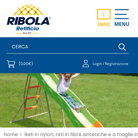
i
MENU
INFO
(0,00€)
Login / Registrazione
home >
Reti in nylon, reti in fibre sintetiche e a maglie 