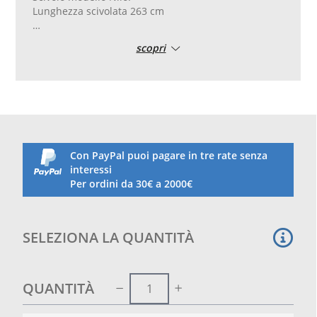
Lunghezza scivolata 263 cm
Struttura portante in metallo verniciato e zincato.
scopri
Scivolo in plastica con onda centrale.
Dotato di scaletta con corrimano ergonomico e
gradini antiscivolo
Dimensioni dello scivolo: 294 cm ( svicolata 263 cm )
altezza scaletta 120 cm, altezza totale 1643 cm
dimensioni iimballo: cm 200x50x406
Con PayPal puoi pagare in tre rate senza
peso 25 kg
interessi
Per ordini da 30€ a 2000€
Prodotto conforme alla normativa europea EN 71-1-
2-3-8-9
Made in Europe
SELEZIONA LA QUANTITÀ
QUANTITÀ