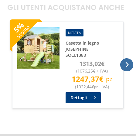
GLI UTENTI ACQUISTANO ANCHE
%
Sconto
5
NOVITÀ
Casetta in legno
JOSEPHINE
SOCL1388
1313,02
€
(
1076,25
€
+ IVA
)
1247,37
€
pz
(
1022,44
€
+ IVA
)
pz
Dettagli