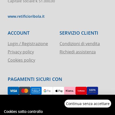
Capitale sociale
:
€ 51.000,00
www.retificioribola.it
ACCOUNT
SERVIZIO CLIENTI
Login / Registrazione
Condizioni di vendita
Privacy policy
Richiedi assistenza
Cookies policy
PAGAMENTI SICURI CON
Continua senza accettare
RESO FACILE
Cookies sotto controllo