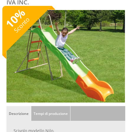
IVA INC.
%
10
Sconto
Descrizione
Tempi di produzione
Scivolo modello Nilo.