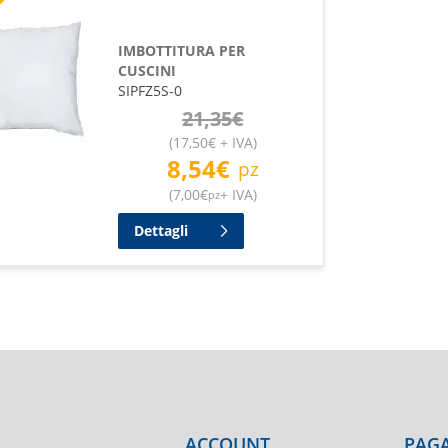
IMBOTTITURA PER
CUSCINI
SIPFZ5S-0
21,35
€
(
17,50
€
+ IVA
)
8,54
€
pz
(
7,00
€
+ IVA
)
pz
Dettagli
ACCOUNT
PAGA