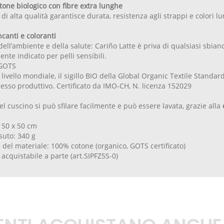
one biologico con fibre extra lunghe
 di alta qualità garantisce durata, resistenza agli strappi e colori l
canti e coloranti
dell’ambiente e della salute: Cariño Latte è priva di qualsiasi sbianc
nte indicato per pelli sensibili.
 GOTS
ivello mondiale, il sigillo BIO della Global Organic Textile Standard
ocesso produttivo. Certificato da IMO-CH, N. licenza 152029
el cuscino si può sfilare facilmente e può essere lavata, grazie alla
 50 x 50 cm
suto: 340 g
 del materiale: 100% cotone (organico, GOTS certificato)
 acquistabile a parte (art.SIPFZ5S-0)