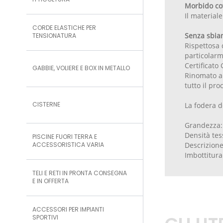
ITTICOLTURA
Morbido cot
Il materiale
CORDE ELASTICHE PER
Senza sbian
TENSIONATURA
Rispettosa 
particolarme
Certificato
GABBIE, VOLIERE E BOX IN METALLO
Rinomato a l
tutto il pr
CISTERNE
La fodera d
Grandezza:
Densità tes
PISCINE FUORI TERRA E
ACCESSORISTICA VARIA
Descrizione
Imbottitura
TELI E RETI IN PRONTA CONSEGNA
E IN OFFERTA
ACCESSORI PER IMPIANTI
SPORTIVI