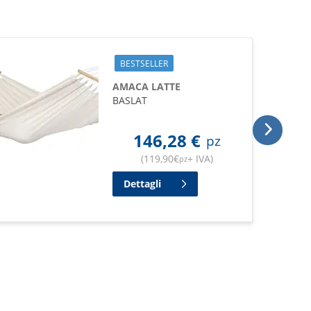
BESTSELLER
AMACA LATTE
BASLAT
146,28
€
pz
(
119,90
€
+ IVA
)
pz
Dettagli