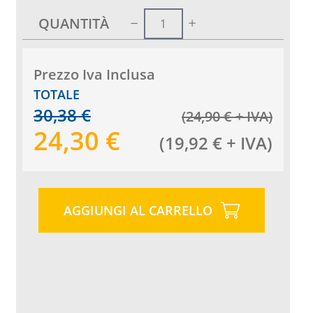
QUANTITÀ
Prezzo Iva Inclusa
TOTALE
30,38
€
(
24,90
€
+ IVA
)
24,30
€
(
19,92
€
+ IVA
)
AGGIUNGI AL CARRELLO