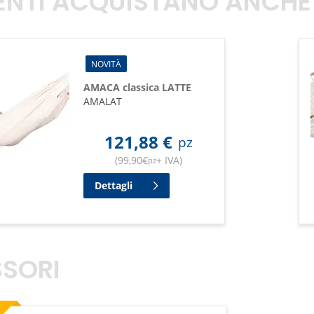
TENTI ACQUISTANO ANCHE
NOVITÀ
AMACA classica LATTE
AMALAT
121,88
€
pz
(
99,90
€
+ IVA
)
pz
Dettagli
SORI