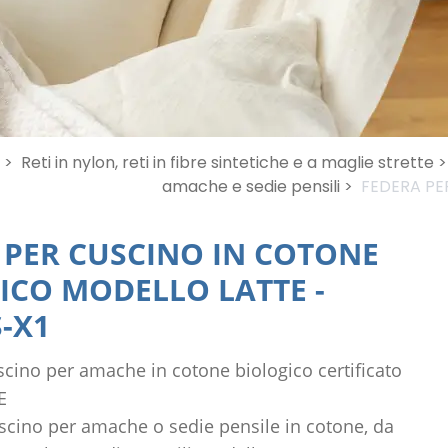
 >
Reti in nylon, reti in fibre sintetiche e a maglie strette >
amache e sedie pensili >
FEDERA PE
 PER CUSCINO IN COTONE
ICO MODELLO LATTE
-
-X1
scino per amache in cotone biologico certificato
E
scino per amache o sedie pensile in cotone, da