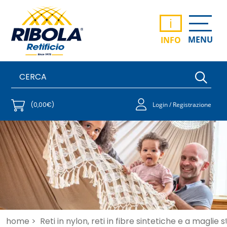
i
MENU
INFO
(0,00€)
Login / Registrazione
home >
Reti in nylon, reti in fibre sintetiche e a maglie 