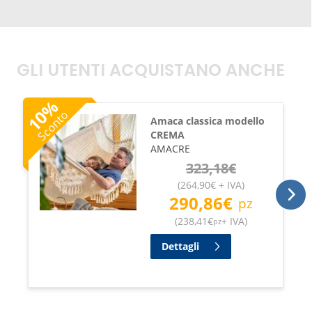
lunghezza 260 cm
lunghezza totale: 400cm
distanza minima richiesta: 360 cm
altezza dal suolo minima richiesta: 185 cm
GLI UTENTI ACQUISTANO ANCHE
capacità di resistenza 200 kg
%
10
Sconto
Amaca classica modello
CREMA
AMACRE
323,18
€
(
264,90
€
+ IVA
)
290,86
€
pz
(
238,41
€
+ IVA
)
pz
Dettagli