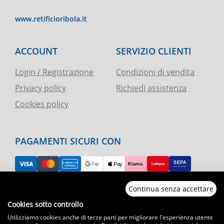
www.retificioribola.it
ACCOUNT
SERVIZIO CLIENTI
Login / Registrazione
Condizioni di vendita
Privacy policy
Richiedi assistenza
Cookies policy
PAGAMENTI SICURI CON
Continua senza accettare
RESO FACILE
Cookies sotto controllo
Utilizziamo cookies anche di terze parti per migliorare l'esperienza utente
ASSISTENZA TELEFONICA E CHAT