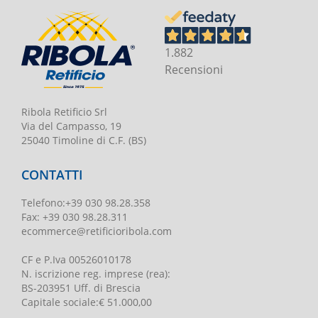
1.882
Recensioni
Ribola Retificio Srl
Via del Campasso, 19
25040 Timoline di C.F. (BS)
CONTATTI
Telefono
:
+39 030 98.28.358
Fax:
+39 030 98.28.311
ecommerce@retificioribola.com
CF e P.Iva
00526010178
N. iscrizione reg. imprese
(rea):
BS-203951 Uff. di Brescia
Capitale sociale
:
€ 51.000,00