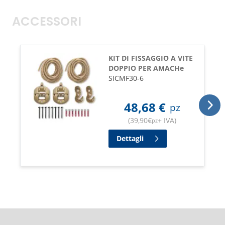
ACCESSORI
KIT DI FISSAGGIO A VITE
DOPPIO PER AMACHe
SICMF30-6
48,68
€
pz
(
39,90
€
+ IVA
)
pz
Dettagli