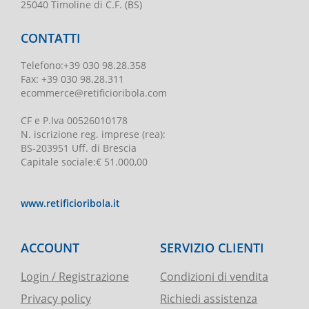
25040 Timoline di C.F. (BS)
CONTATTI
Telefono
:
+39 030 98.28.358
Fax:
+39 030 98.28.311
ecommerce@retificioribola.com
CF e P.Iva
00526010178
N. iscrizione reg. imprese
(rea):
BS-203951 Uff. di Brescia
Capitale sociale
:
€ 51.000,00
www.retificioribola.it
ACCOUNT
SERVIZIO CLIENTI
Login / Registrazione
Condizioni di vendita
Privacy policy
Richiedi assistenza