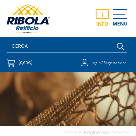
i
MENU
INFO
(0,00€)
Login / Registrazione
home >
Pagina non trovata