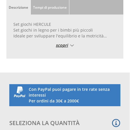
Descrizione
Tempi di produzione
Set giochi HERCULE
Set giochi in legno per i bimbi più piccoli
Ideale per sviluppare l'equilibrio e la motricità
Struttura realizzata in legno non trattato e certificato
scopri
FSC
Componenti preforate per un montaggio semplice e
veloce
Set composto da: scivolo con piattaforma e scaletta
di accesso,
parete per scalata con appigli ergonomici, rete di
arrampicata
Con PayPal puoi pagare in tre rate senza
e tenda in tessuto per giocare a nascondino!
interessi
Per ordini da 30€ a 2000€
Dimensioni:altezza 94 cm ( altezza scivolo 58 cm )
larghezza 127 cm
profondità 200 cm
SELEZIONA LA QUANTITÀ
dimensioni imballo:cm 120x40x30