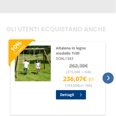
GLI UTENTI ACQUISTANO ANCHE
%
10
Sconto
Altalena in legno
modello Trilli
SOAL1343
262,30
€
(
215,00
€
+ IVA
)
236,07
€
pz
(
193,50
€
+ IVA
)
pz
Dettagli