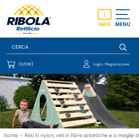
i
MENU
INFO
(0,00€)
Login / Registrazione
home >
Reti in nylon, reti in fibre sintetiche e a maglie 