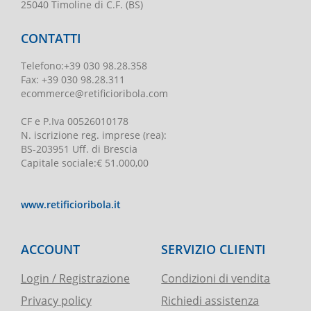
25040 Timoline di C.F. (BS)
CONTATTI
Telefono
:
+39 030 98.28.358
Fax:
+39 030 98.28.311
ecommerce@retificioribola.com
CF e P.Iva
00526010178
N. iscrizione reg. imprese
(rea):
BS-203951 Uff. di Brescia
Capitale sociale
:
€ 51.000,00
www.retificioribola.it
ACCOUNT
SERVIZIO CLIENTI
Login / Registrazione
Condizioni di vendita
Privacy policy
Richiedi assistenza