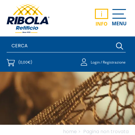
i
MENU
INFO
(0,00€)
Login / Registrazione
home >
Pagina non trovata