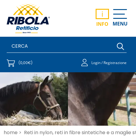
i
MENU
INFO
(0,00€)
Login / Registrazione
home >
Reti in nylon, reti in fibre sintetiche e a maglie 