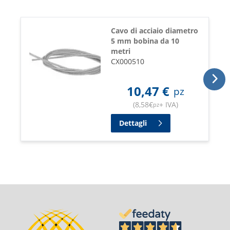
Cavo di acciaio diametro
5 mm bobina da 10
metri
CX000510
10,47
€
pz
(
8,58
€
+ IVA
)
pz
Dettagli