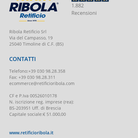
1.882
Recensioni
Ribola Retificio Srl
Via del Campasso, 19
25040 Timoline di C.F. (BS)
CONTATTI
Telefono
:
+39 030 98.28.358
Fax:
+39 030 98.28.311
ecommerce@retificioribola.com
CF e P.Iva
00526010178
N. iscrizione reg. imprese
(rea):
BS-203951 Uff. di Brescia
Capitale sociale
:
€ 51.000,00
www.retificioribola.it