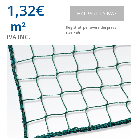
1,32
€
HAI PARTITA IVA?
m²
Registrati per avere dei prezzi
riservati
IVA INC.