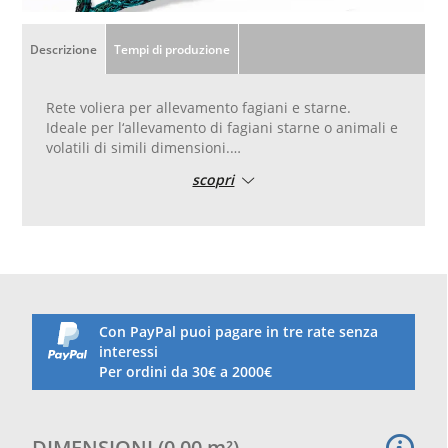
Descrizione
Tempi di produzione
Rete voliera per allevamento fagiani e starne.
Ideale per l‘allevamento di fagiani starne o animali e
volatili di simili dimensioni.
Tessuta ad intreccio irremovibile senza nodo per
scopri
non essere abrasiva per l‘animale. Realizzata in
filato di polietilene ad alta tenacità adatta all‘uso
esterno e termofissata. non rilascia sostanze
chimiche, è trattata contro i raggi UV ed è adatta
l‘‘uso anche esterno alle intemperie.
Maglia mm 50, filo diam. 2 mm, colore verde.
Tagliata e confezionata su misura, con bordatura
perimetrale con corda diam. 8 mm compresa nel
Con PayPal puoi pagare in tre rate senza
prezzo.
interessi
Per ordini da 30€ a 2000€
DIMENSIONI
(
0,00
m²
)