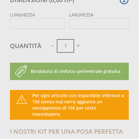
LUNGHEZZA
LARGHEZZA
QUANTITÀ
Bordatura di rinforzo perimetrale gratuita
Per ogni articolo con imponibile inferiore a
15€ (senza iva) verrà aggiunto un
sovrapprezzo di 15€ per costo
manodopera.
I NOSTRI KIT PER UNA POSA PERFETTA