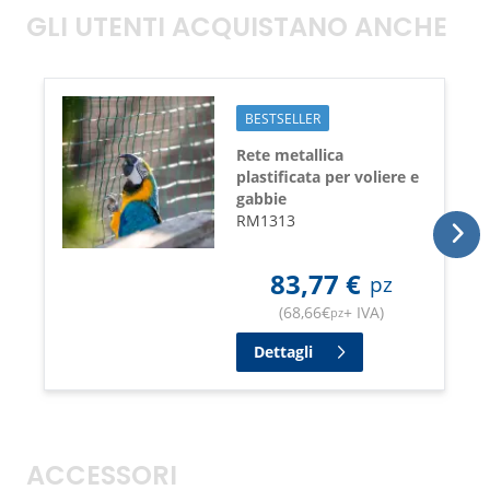
GLI UTENTI ACQUISTANO ANCHE
BESTSELLER
Rete metallica
plastificata per voliere e
gabbie
RM1313
83,77
€
pz
(
68,66
€
+ IVA
)
pz
Dettagli
ACCESSORI