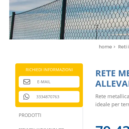
home >
Reti 
RICHIEDI INFORMAZIONI
RETE ME
ALLEV
E-MAIL
Rete metallic
3334870763
ideale per te
PRODOTTI