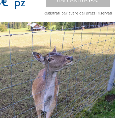
3
€
pz
Registrati per avere dei prezzi riservati