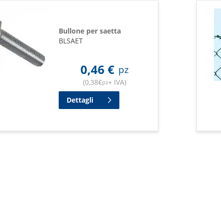
Bullone per saetta
BLSAET
0,46
€
pz
(
0,38
€
+ IVA
)
pz
Dettagli