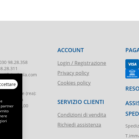
ACCOUNT
PAGA
030 98.28.358
Login / Registrazione
98.28.311
Privacy policy
tificioribola.com
Cookies policy
ccettare
26010178
RESO
reg. imprese
(rea):
. di Brescia
SERVIZIO CLIENTI
 e
ASSI
le
:
€ 51.000,00
 partner
ornito
SPED
Condizioni di vendita
emere
iori
Richiedi assistenza
Spediz
ibola.it
T.imma