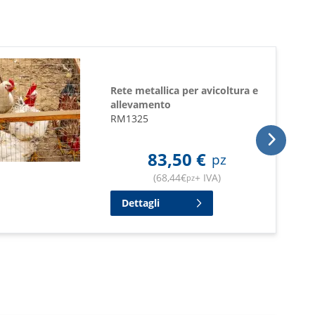
Rete metallica per avicoltura e
allevamento
RM1325
83,50
€
pz
(
68,44
€
+ IVA
)
pz
Dettagli