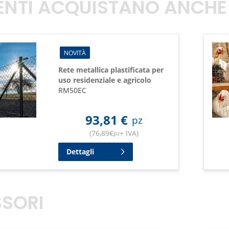
TENTI ACQUISTANO ANCHE
NOVITÀ
Rete metallica plastificata per
uso residenziale e agricolo
RM50EC
93,81
€
pz
(
76,89
€
+ IVA
)
pz
Dettagli
SORI