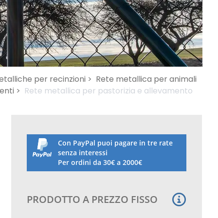
etalliche per recinzioni >
Rete metallica per animali
enti >
Rete metallica per pastorizia e allevamento
Con PayPal puoi pagare in tre rate
senza interessi
Per ordini da 30€ a 2000€
PRODOTTO A PREZZO FISSO