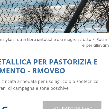
in nylon, reti in fibre sintetiche e a maglie strette >
Reti m
e per allevam
TALLICA PER PASTORIZIA E
AMENTO
-
RMOVBO
a zincata annodata per uso agricolo o zootecnico
rreni di campagna e zone boschive
HAI PARTITA IVA?