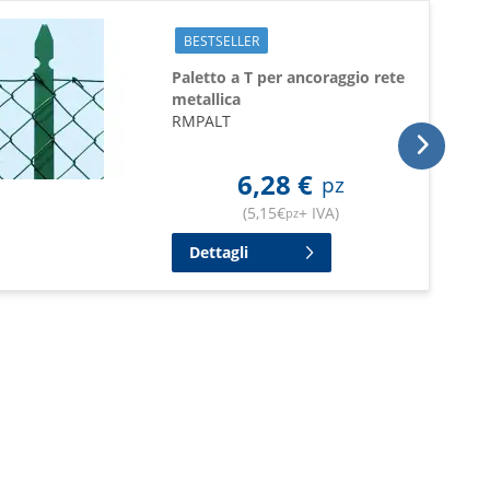
BESTSELLER
Paletto a T per ancoraggio rete
metallica
RMPALT
6,28
€
pz
(
5,15
€
+ IVA
)
pz
Dettagli