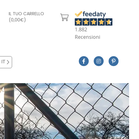
IL TUO CARRELLO
(0,00€)
1.882
Recensioni
IT