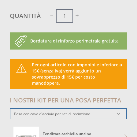
QUANTITÀ
Bordatura di rinforzo perimetrale gratuita
Per ogni articolo con imponibile inferiore a
15€ (senza iva) verrà aggiunto un
sovrapprezzo di 15€ per costo
manodopera.
I NOSTRI KIT PER UNA POSA PERFETTA
Posa con cavo d'acciaio per reti di recinzione
Tenditore occhiello uncino