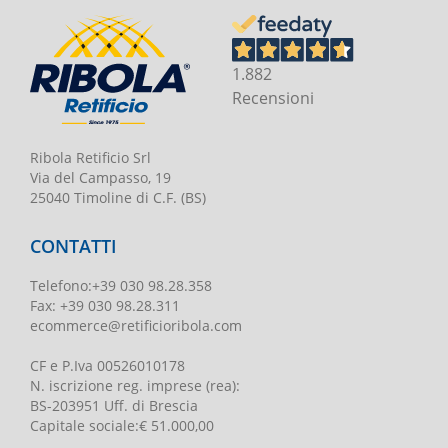
1.882
Recensioni
Ribola Retificio Srl
Via del Campasso, 19
25040 Timoline di C.F. (BS)
CONTATTI
Telefono
:
+39 030 98.28.358
Fax:
+39 030 98.28.311
ecommerce@retificioribola.com
CF e P.Iva
00526010178
N. iscrizione reg. imprese
(rea):
BS-203951 Uff. di Brescia
Capitale sociale
:
€ 51.000,00