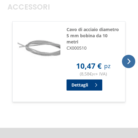
ACCESSORI
Cavo di acciaio diametro
5 mm bobina da 10
metri
CX000510
10,47
€
pz
(
8,58
€
+ IVA
)
pz
Dettagli