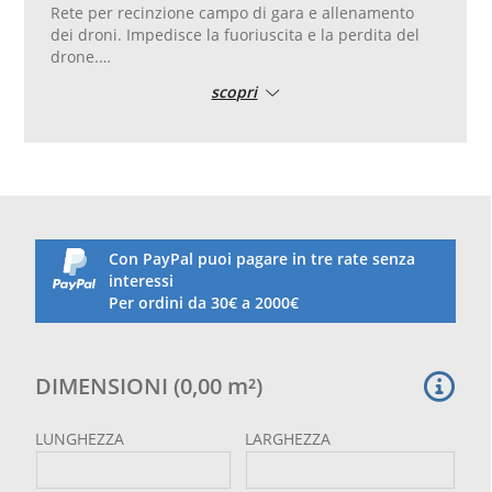
Rete per recinzione campo di gara e allenamento
dei droni. Impedisce la fuoriuscita e la perdita del
drone.
Tessuto ad intreccio irremovibile, in polietilene ad
scopri
alta tenacità, trattato contro i raggi UV, termofissato
e adatto all‘uso esterno.
Dimensione della maglia 120 mm, filo spessore 3
mm.
Colore bianco.
Taglio e cucitura su misura con bordatura
perimetrale con corda diam. 8 mm compresa nel
prezzo.
Con PayPal puoi pagare in tre rate senza
interessi
Per ordini da 30€ a 2000€
DIMENSIONI
(
0,00
m²
)
LUNGHEZZA
LARGHEZZA