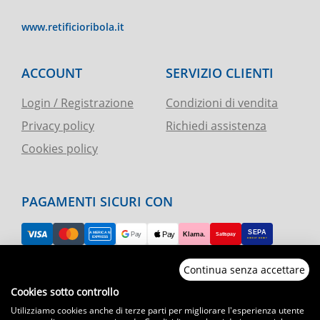
www.retificioribola.it
ACCOUNT
SERVIZIO CLIENTI
Login / Registrazione
Condizioni di vendita
Privacy policy
Richiedi assistenza
Cookies policy
PAGAMENTI SICURI CON
Continua senza accettare
RESO FACILE
Cookies sotto controllo
Utilizziamo cookies anche di terze parti per migliorare l'esperienza utente
ASSISTENZA TELEFONICA E CHAT