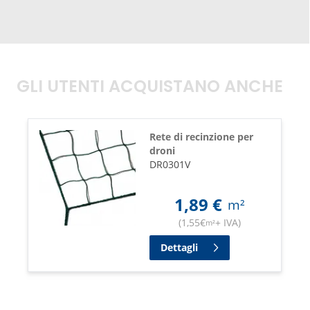
GLI UTENTI ACQUISTANO ANCHE
Rete di recinzione per
droni
DR0301V
1,89
€
m²
(
1,55
€
+ IVA
)
m²
Dettagli