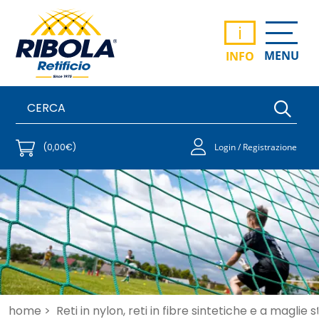
i
MENU
INFO
(0,00€)
Login / Registrazione
home >
Reti in nylon, reti in fibre sintetiche e a maglie 