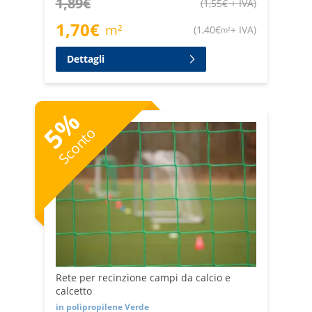
1,89
€
(
1,55
€
+ IVA
)
1,70
€
m²
(
1,40
€
+ IVA
)
m²
Dettagli
%
5
Sconto
Rete per recinzione campi da calcio e
calcetto
in polipropilene Verde