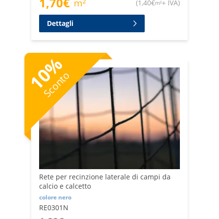
1,70
€
m²
(
1,40
€
+ IVA
)
m²
Dettagli
%
10
Sconto
Rete per recinzione laterale di campi da
calcio e calcetto
colore nero
RE0301N