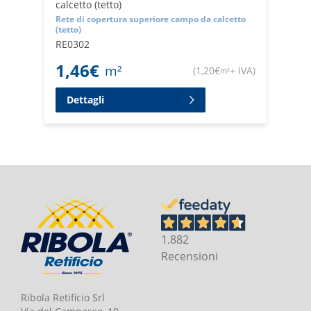
calcetto (tetto)
Rete di copertura superiore campo da calcetto
(tetto)
RE0302
1,46
€
m²
(
1,20
€
+ IVA
)
m²
Dettagli
1.882
Recensioni
Ribola Retificio Srl