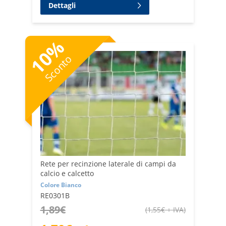
Dettagli
%
10
Sconto
Rete per recinzione laterale di campi da
calcio e calcetto
Colore Bianco
RE0301B
1,89
€
(
1,55
€
+ IVA
)