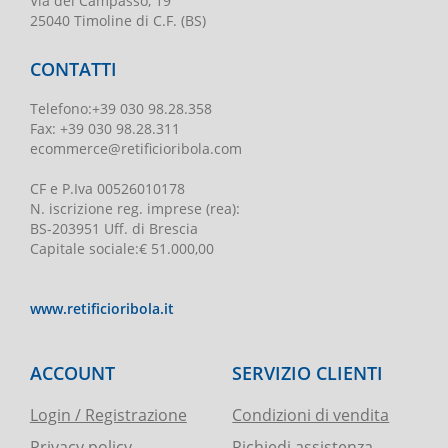
Via del Campasso, 19
25040 Timoline di C.F. (BS)
CONTATTI
Telefono
:
+39 030 98.28.358
Fax:
+39 030 98.28.311
ecommerce@retificioribola.com
CF e P.Iva
00526010178
N. iscrizione reg. imprese
(rea):
BS-203951 Uff. di Brescia
Capitale sociale
:
€ 51.000,00
www.retificioribola.it
ACCOUNT
SERVIZIO CLIENTI
Login / Registrazione
Condizioni di vendita
Privacy policy
Richiedi assistenza