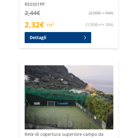
RE0301PP
2,44
€
(
2,00
€
+ IVA
)
2,32
€
m²
(
1,90
€
+ IVA
)
m²
Dettagli
Rete di copertura superiore campo da