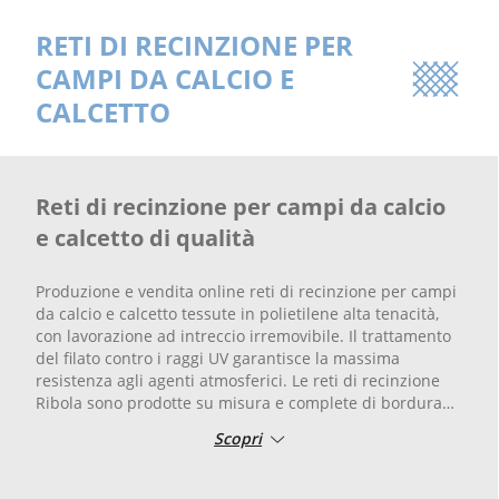
RETI DI RECINZIONE PER
CAMPI DA CALCIO E
CALCETTO
Reti di recinzione per campi da calcio
e calcetto di qualità
Produzione e vendita online reti di recinzione per campi
da calcio e calcetto tessute in polietilene alta tenacità,
con lavorazione ad intreccio irremovibile. Il trattamento
del filato contro i raggi UV garantisce la massima
resistenza agli agenti atmosferici. Le reti di recinzione
Ribola sono prodotte su misura e complete di bordura
su tutto il perimetro con corda.
Scopri
Far reti è la nostra passione, la rete per recinzione è da
anni uno dei nostri prodotti di punta.