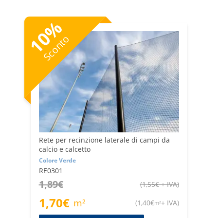
%
10
Sconto
Rete per recinzione laterale di campi da
calcio e calcetto
Colore Verde
RE0301
1,89
€
(
1,55
€
+ IVA
)
1,70
€
m²
(
1,40
€
+ IVA
)
m²