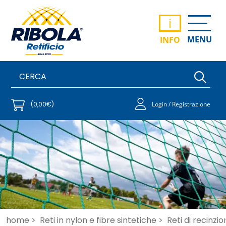
i
MENU
INFO
(0,00€)
Login / Registrazione
home >
Reti in nylon e fibre sintetiche >
Reti di recinzi