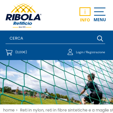
i
MENU
INFO
(0,00€)
Login / Registrazione
home >
Reti in nylon, reti in fibre sintetiche e a maglie 