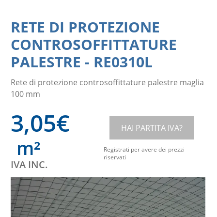
RETE DI PROTEZIONE
CONTROSOFFITTATURE
PALESTRE
-
RE0310L
Rete di protezione controsoffittature palestre maglia
100 mm
3,05
€
HAI PARTITA IVA?
m²
Registrati per avere dei prezzi
riservati
IVA INC.