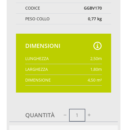
CODICE
GGBV170
PESO COLLO
0,77
kg
DIMENSIONI
LUNGHEZZA
2,50
m
LARGHEZZA
1,80
m
DIMENSIONE
4,50
m²
QUANTITÀ