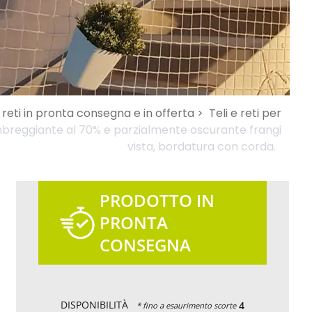
e reti in pronta consegna e in offerta >
Teli e reti per
mbreggiante al 70% e parzialmente oscurante frangi
vista, bordatura con corda.
PRODOTTO IN
PRONTA
CONSEGNA
DISPONIBILITÀ
4
* fino a esaurimento scorte