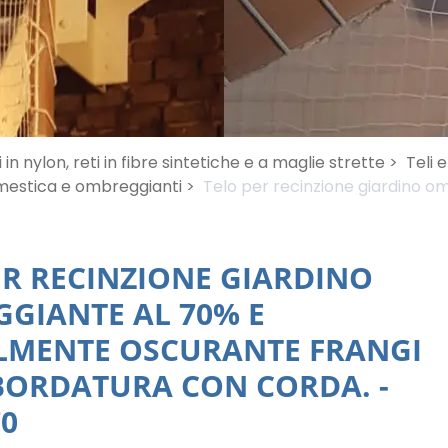
i in nylon, reti in fibre sintetiche e a maglie strette >
Teli 
mestica e ombreggianti >
Telo per recinzione giardino o
ER RECINZIONE GIARDINO
GIANTE AL 70% E
LMENTE OSCURANTE FRANGI
 BORDATURA CON CORDA.
-
0