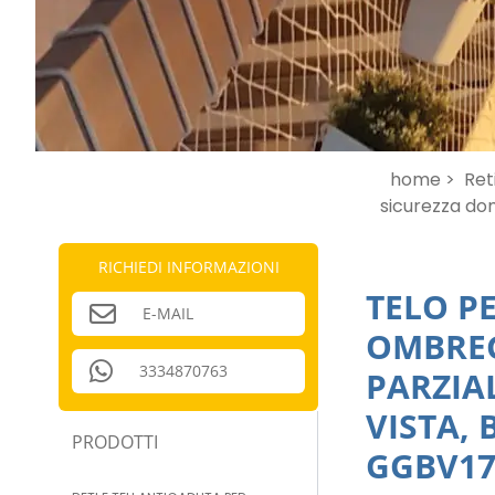
home >
Ret
sicurezza do
RICHIEDI INFORMAZIONI
TELO P
E-MAIL
OMBREG
3334870763
PARZIA
VISTA,
PRODOTTI
GGBV17