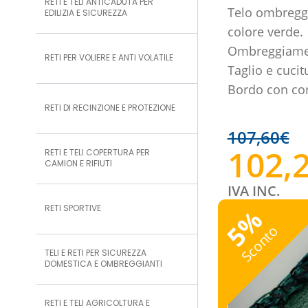
RETI E TELI ANTICADUTA PER
Telo ombreggi
EDILIZIA E SICUREZZA
colore verde.
Ombreggiamen
RETI PER VOLIERE E ANTI VOLATILE
Taglio e cucit
Bordo con cor
RETI DI RECINZIONE E PROTEZIONE
107,60
€
102,
RETI E TELI COPERTURA PER
CAMION E RIFIUTI
IVA INC.
RETI SPORTIVE
%
5
Sconto
TELI E RETI PER SICUREZZA
DOMESTICA E OMBREGGIANTI
RETI E TELI AGRICOLTURA E