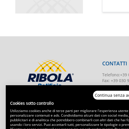
CONTATTI
Telefono
:
+39 
Fax:
+39 030 
ecommerce@re
Continua senza a
CF e P.Iva
005
Cookies sotto controllo
N. iscrizione 
BS-203951 Uff
Utilizziamo cookies anche di terze parti per migliorare l'esperienza utente
Capitale socia
personalizzare contenuti e ads. Condividiamo alcuni dati con social media,
pubblicitari e di analitica che potrebbero combinarli con altri dati che hai f
usando i loro servizi. Puoi accettarli tutti, personalizzare le tipologie o pr