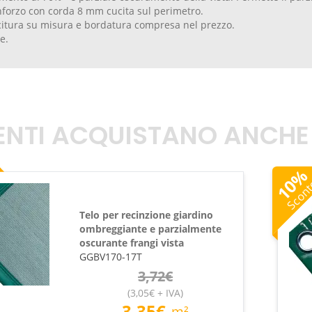
nforzo con corda 8 mm cucita sul perimetro.
citura su misura e bordatura compresa nel prezzo.
de.
TENTI ACQUISTANO ANCHE
10
Scon
Telo per recinzione giardino
ombreggiante e parzialmente
oscurante frangi vista
GGBV170-17T
3,72
€
(
3,05
€
+ IVA
)
3,35
€
m²