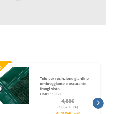
%
to
Telo per recinzione giardino
ombreggiante e oscurante
frangi vista
OMB090-17T
4,88
€
(
4,00
€
+ IVA
)
4,39
€
m²