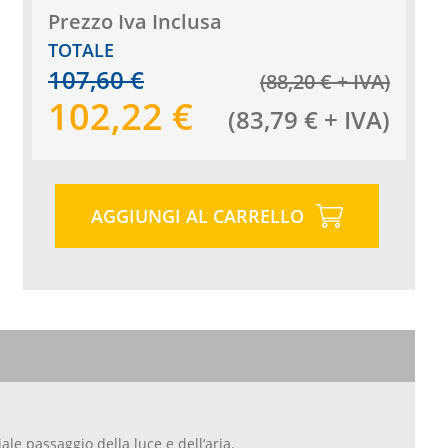
Prezzo Iva Inclusa
TOTALE
107,60
€
(
88,20
€
+ IVA
)
102,22
€
(
83,79
€
+ IVA
)
AGGIUNGI AL CARRELLO
e passaggio della luce e dell‘aria.