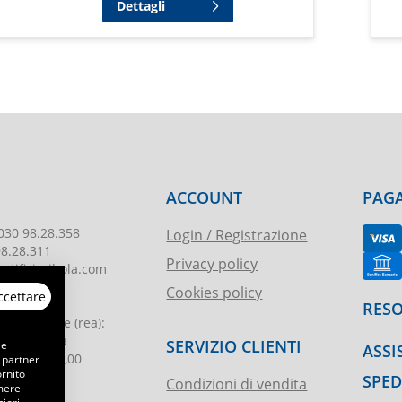
Dettagli
ACCOUNT
PAGA
030 98.28.358
Login / Registrazione
98.28.311
Privacy policy
tificioribola.com
Cookies policy
ccettare
26010178
RESO
reg. imprese
(rea):
. di Brescia
SERVIZIO CLIENTI
 e
ASSI
le
:
€ 51.000,00
 partner
ornito
SPED
Condizioni di vendita
emere