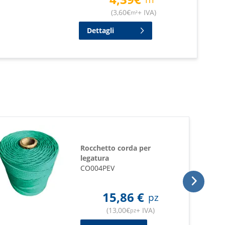
(
3,60
€
+ IVA
)
m²
Dettagli
Rocchetto corda per
legatura
CO004PEV
15,86
€
pz
(
13,00
€
+ IVA
)
pz