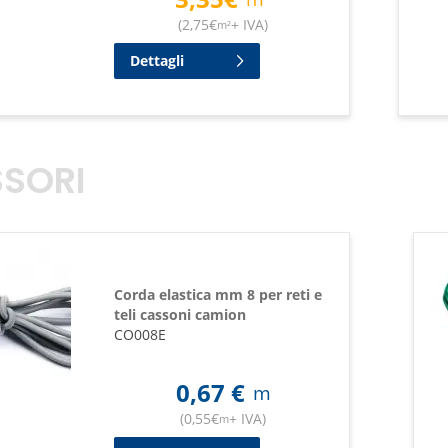
(
2,75
€
+ IVA
)
m²
Dettagli
SORI
Corda elastica mm 8 per reti e
teli cassoni camion
CO008E
0,67
€
m
(
0,55
€
+ IVA
)
m