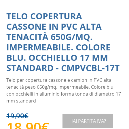
TELO COPERTURA
CASSONE IN PVC ALTA
TENACITÀ 650G/MQ.
IMPERMEABILE. COLORE
BLU. OCCHIELLO 17 MM
STANDARD
-
CMPVCBL-17T
Telo per copertura cassone e camion in PVC alta
tenacità peso 650g/mq. Impermeabile. Colore blu
con occhielli in alluminio forma tonda di diametro 17
mm standard
19,90
€
HAI PARTITA IVA?
18,90
€