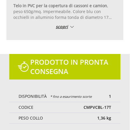
Telo in PVC per la copertura di cassoni e camion
,
peso 650g/mq. Impermeabile. Colore blu con
occhielli in alluminio forma tonda di diametro 17
mm posati ogni 50 cm. Rinforzo in pvc realizzato
scopri
ripiegando il tessuto doppio.
PRODOTTO IN PRONTA
CONSEGNA
DISPONIBILITÀ
1
* fino a esaurimento scorte
CODICE
CMPVCBL-17T
PESO COLLO
1,36
kg