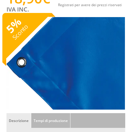
Registrati per avere dei prezzi riservati
IVA INC.
%
5
Sconto
Descrizione
Tempi di produzione