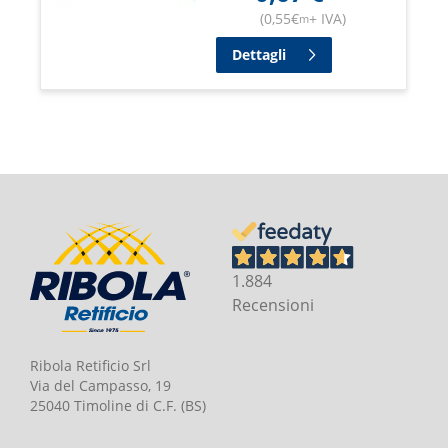
(
0,55
€
+ IVA
)
m
Dettagli
1.884
Recensioni
Ribola Retificio Srl
Via del Campasso, 19
25040 Timoline di C.F. (BS)