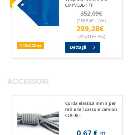
CMPVCBL-17T
352,09
€
(
288,60
€
+ IVA
)
299,28
€
(
245,31
€
+ IVA
)
7,40
x
5,00
mt
Dettagli
ACCESSORI
Corda elastica mm 8 per
reti e teli cassoni camion
CO008E
0,67
€
m