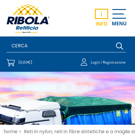
i
MENU
INFO
(0,00€)
Login / Registrazione
home >
Reti in nylon, reti in fibre sintetiche e a maglie 