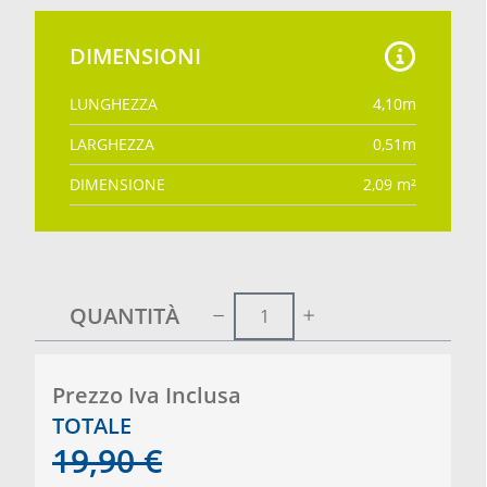
DIMENSIONI
LUNGHEZZA
4,10
m
LARGHEZZA
0,51
m
DIMENSIONE
2,09
m²
QUANTITÀ
Prezzo Iva Inclusa
TOTALE
19,90
€