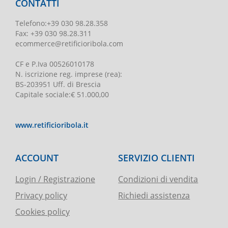
CONTATTI
Telefono
:
+39 030 98.28.358
Fax:
+39 030 98.28.311
ecommerce@retificioribola.com
CF e P.Iva
00526010178
N. iscrizione reg. imprese
(rea):
BS-203951 Uff. di Brescia
Capitale sociale
:
€ 51.000,00
www.retificioribola.it
ACCOUNT
SERVIZIO CLIENTI
Login / Registrazione
Condizioni di vendita
Privacy policy
Richiedi assistenza
Cookies policy