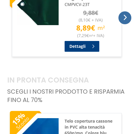
CMPVCV-23T
9,88
€
(
8,10
€
+ IVA
)
8,89
€
m²
(
7,29
€
+ IVA
)
m²
Dettagli
IN PRONTA CONSEGNA
SCEGLI I NOSTRI PRODOTTO E RISPARMIA
FINO AL 70%
%
15
Sconto
Telo copertura cassone
in PVC alta tenacità
650g/mq. Colore blu