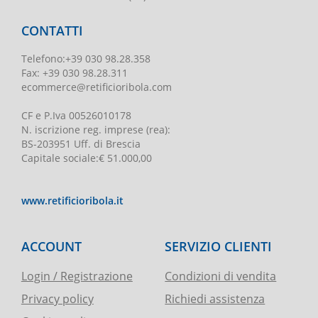
CONTATTI
Telefono
:
+39 030 98.28.358
Fax:
+39 030 98.28.311
ecommerce@retificioribola.com
CF e P.Iva
00526010178
N. iscrizione reg. imprese
(rea):
BS-203951 Uff. di Brescia
Capitale sociale
:
€ 51.000,00
www.retificioribola.it
ACCOUNT
SERVIZIO CLIENTI
Login / Registrazione
Condizioni di vendita
Privacy policy
Richiedi assistenza