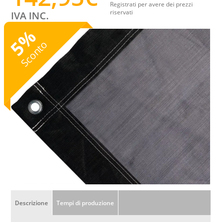
Registrati per avere dei prezzi
riservati
IVA INC.
%
5
Sconto
Descrizione
Tempi di produzione