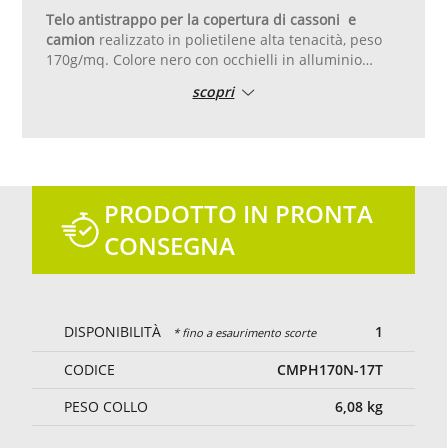
Telo antistrappo per la copertura di cassoni e
camion
realizzato in polietilene alta tenacità, peso
170g/mq. Colore nero con occhielli in alluminio
forma tonda diametro 17 mm posati ogni 50 cm.
scopri
Triplo orlo di rinforzo realizzato ripiegando il
tessuto.
Il telo non è impermeabile ma è un telo in tessuto
fitto di polietilene. E' antistrappo ovvero è tessuto in
modo tale che anche in caso di lacerazioni, lo
strappo non si allarghi ma rimanga sempre uguale.
PRODOTTO IN PRONTA
CONSEGNA
DISPONIBILITÀ
1
* fino a esaurimento scorte
CODICE
CMPH170N-17T
PESO COLLO
6,08
kg