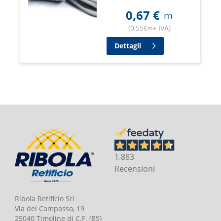
0,67
€
m
(
0,55
€
+ IVA
)
m
Dettagli
1.883
Recensioni
Ribola Retificio Srl
Via del Campasso, 19
25040 Timoline di C.F. (BS)