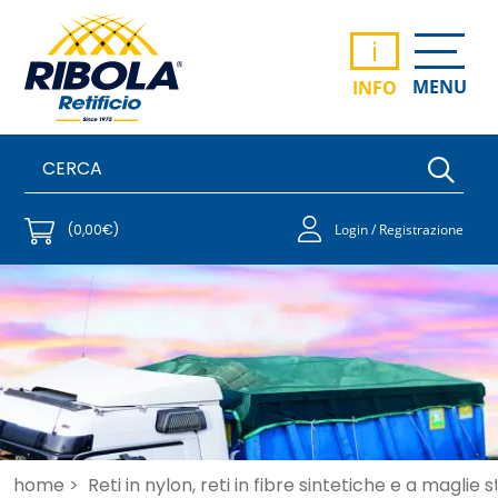
i
MENU
INFO
(0,00€)
Login / Registrazione
home >
Reti in nylon, reti in fibre sintetiche e a maglie 