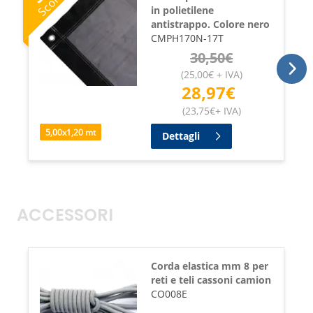
Sconto
in polietilene
antistrappo. Colore nero
CMPH170N-17T
30,50
€
(
25,00
€
+ IVA
)
28,97
€
(
23,75
€
+ IVA
)
5,00
x
1,20
mt
Dettagli
ACCESSORI
Corda elastica mm 8 per
reti e teli cassoni camion
CO008E