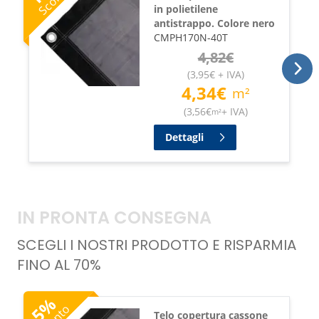
in polietilene
antistrappo. Colore nero
CMPH170N-40T
4,82
€
(
3,95
€
+ IVA
)
4,34
€
m²
(
3,56
€
+ IVA
)
m²
Dettagli
IN PRONTA CONSEGNA
SCEGLI I NOSTRI PRODOTTO E RISPARMIA
FINO AL 70%
%
5
Telo copertura cassone